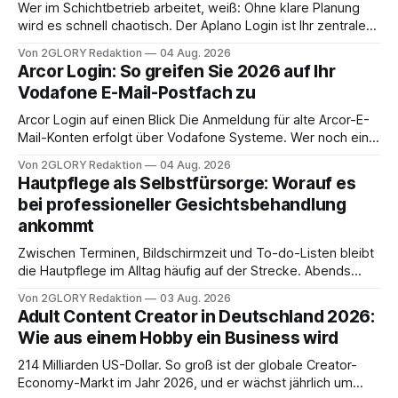
Wer im Schichtbetrieb arbeitet, weiß: Ohne klare Planung
wird es schnell chaotisch. Der Aplano Login ist Ihr zentraler
Zugangspunkt, um dienstpläne, zeiterfassung,
Von 2GLORY Redaktion
04 Aug. 2026
abwesenheiten und die gesamte kommunikation rund um
Arcor Login: So greifen Sie 2026 auf Ihr
Ihr personal digital zu organisieren. In diesem Leitfaden
Vodafone E-Mail-Postfach zu
erfahren Sie alles, was Sie für einen reibungslosen Einstieg
brauchen, von der Registrierung
Arcor Login auf einen Blick Die Anmeldung für alte Arcor-E-
Mail-Konten erfolgt über Vodafone Systeme. Wer noch eine
e mail adresse mit der Endung @arcor.de oder @arcor.net
Von 2GLORY Redaktion
04 Aug. 2026
besitzt, loggt sich heute über das Vodafone E-Mail & Cloud
Hautpflege als Selbstfürsorge: Worauf es
Portal ein. Der klassische Arcor Login über mail.
bei professioneller Gesichtsbehandlung
ankommt
Zwischen Terminen, Bildschirmzeit und To-do-Listen bleibt
die Hautpflege im Alltag häufig auf der Strecke. Abends
schnell abschminken, morgens eine Creme aus der
Von 2GLORY Redaktion
03 Aug. 2026
Drogerie – mehr ist zeitlich oft nicht drin. Dabei reagiert die
Adult Content Creator in Deutschland 2026:
Haut empfindlich auf Stress, Schlafmangel und
Wie aus einem Hobby ein Business wird
Umwelteinflüsse: Sie wirkt müde, spannt oder neigt zu
Unreinheiten. Professionelle
214 Milliarden US-Dollar. So groß ist der globale Creator-
Economy-Markt im Jahr 2026, und er wächst jährlich um