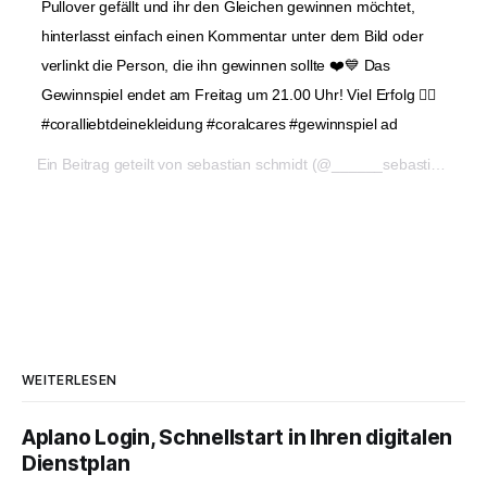
Pullover gefällt und ihr den Gleichen gewinnen möchtet,
hinterlasst einfach einen Kommentar unter dem Bild oder
verlinkt die Person, die ihn gewinnen sollte ❤️💙 Das
Gewinnspiel endet am Freitag um 21.00 Uhr! Viel Erfolg ✊🏻
#coralliebtdeinekleidung #coralcares #gewinnspiel ad
Ein Beitrag geteilt von sebastian schmidt (@______sebastian) am
WEITERLESEN
Aplano Login, Schnellstart in Ihren digitalen
Dienstplan