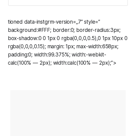
tioned data-instgrm-version=„7” style=”
background:#FFF; border:0; border-radius:3px;
box-shadow:0 0 1px 0 rgba(0,0,0,0.5),0 1px 10px 0
rgba(0,0,0,0.15); margin: 1px; max-width:658px;
padding:0; width:99.375%; width:-webkit-
calc(100% — 2px); width:calc(100% — 2px);”>