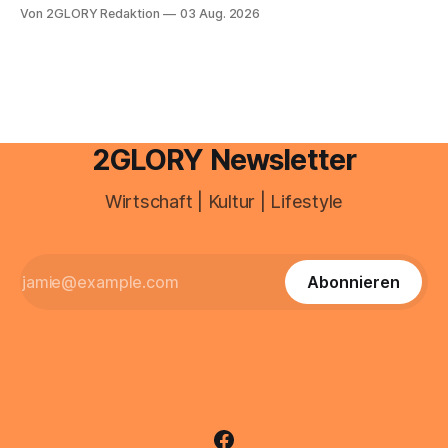
mehr als 22 Prozent. Was lange als Nischenphänomen galt,
Von 2GLORY Redaktion
03 Aug. 2026
ist längst ein ernstzunehmender Wirtschaftszweig. Weltweit
sind über 200 Millionen Menschen als Creator aktiv, allein in
Deutschland geht der Markt in
2GLORY Newsletter
Wirtschaft | Kultur | Lifestyle
Abonnieren