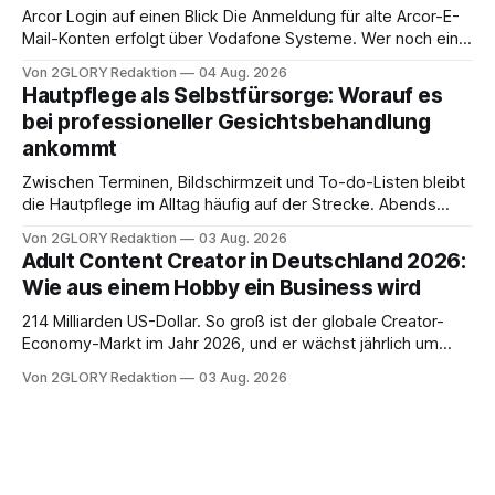
brauchen, von der Registrierung
Arcor Login auf einen Blick Die Anmeldung für alte Arcor-E-
Mail-Konten erfolgt über Vodafone Systeme. Wer noch eine
e mail adresse mit der Endung @arcor.de oder @arcor.net
Von 2GLORY Redaktion
04 Aug. 2026
besitzt, loggt sich heute über das Vodafone E-Mail & Cloud
Hautpflege als Selbstfürsorge: Worauf es
Portal ein. Der klassische Arcor Login über mail.
bei professioneller Gesichtsbehandlung
ankommt
Zwischen Terminen, Bildschirmzeit und To-do-Listen bleibt
die Hautpflege im Alltag häufig auf der Strecke. Abends
schnell abschminken, morgens eine Creme aus der
Von 2GLORY Redaktion
03 Aug. 2026
Drogerie – mehr ist zeitlich oft nicht drin. Dabei reagiert die
Adult Content Creator in Deutschland 2026:
Haut empfindlich auf Stress, Schlafmangel und
Wie aus einem Hobby ein Business wird
Umwelteinflüsse: Sie wirkt müde, spannt oder neigt zu
Unreinheiten. Professionelle
214 Milliarden US-Dollar. So groß ist der globale Creator-
Economy-Markt im Jahr 2026, und er wächst jährlich um
mehr als 22 Prozent. Was lange als Nischenphänomen galt,
Von 2GLORY Redaktion
03 Aug. 2026
ist längst ein ernstzunehmender Wirtschaftszweig. Weltweit
sind über 200 Millionen Menschen als Creator aktiv, allein in
Deutschland geht der Markt in