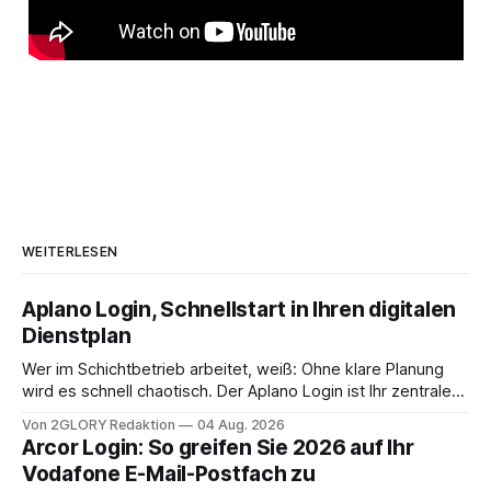
WEITERLESEN
Aplano Login, Schnellstart in Ihren digitalen
Dienstplan
Wer im Schichtbetrieb arbeitet, weiß: Ohne klare Planung
wird es schnell chaotisch. Der Aplano Login ist Ihr zentraler
Zugangspunkt, um dienstpläne, zeiterfassung,
Von 2GLORY Redaktion
04 Aug. 2026
abwesenheiten und die gesamte kommunikation rund um
Arcor Login: So greifen Sie 2026 auf Ihr
Ihr personal digital zu organisieren. In diesem Leitfaden
Vodafone E-Mail-Postfach zu
erfahren Sie alles, was Sie für einen reibungslosen Einstieg