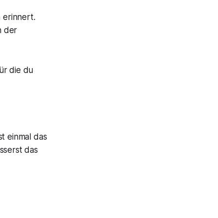
 erinnert.
n der
ür die du
st einmal das
sserst das