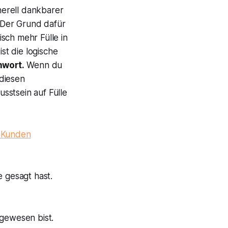
nerell dankbarer
. Der Grund dafür
sch mehr Fülle in
st die logische
hwort.
Wenn du
 diesen
sstsein auf Fülle
n Kunden
 gesagt hast.
gewesen bist.