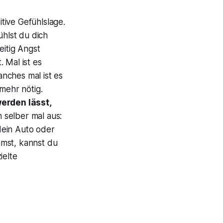
tive Gefühlslage.
hlst du dich
eitig Angst
 Mal ist es
nches mal ist es
mehr nötig.
erden lässt,
 selber mal aus:
 dein Auto oder
mmst, kannst du
ielte