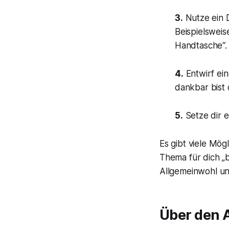
3.
Nutze ein D
Beispielsweis
Handtasche“.
4.
Entwirf ein
dankbar bist 
5.
Setze dir 
Es gibt viele Mög
Thema für dich „b
Allgemeinwohl uns
Über den 