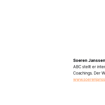
Soeren Jansse
ABC stellt er int
Coachings. Der Wa
www.soerenjans