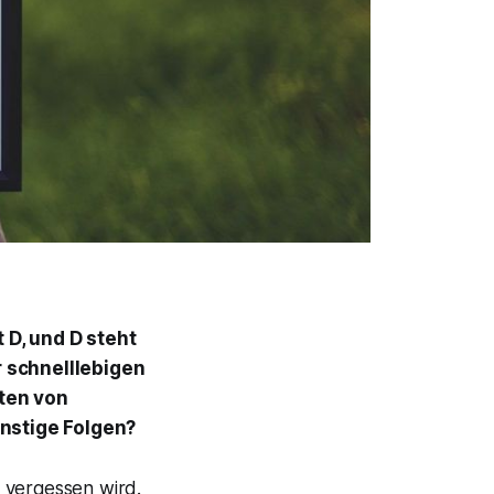
 D, und D steht
 schnelllebigen
iten von
onstige Folgen?
 vergessen wird.