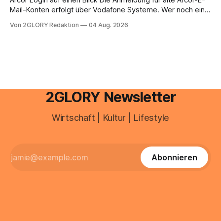
Arcor Login auf einen Blick Die Anmeldung für alte Arcor-E-
Mail-Konten erfolgt über Vodafone Systeme. Wer noch eine
e mail adresse mit der Endung @arcor.de oder @arcor.net
Von 2GLORY Redaktion
04 Aug. 2026
besitzt, loggt sich heute über das Vodafone E-Mail & Cloud
Portal ein. Der klassische Arcor Login über mail.
2GLORY Newsletter
Wirtschaft | Kultur | Lifestyle
Abonnieren