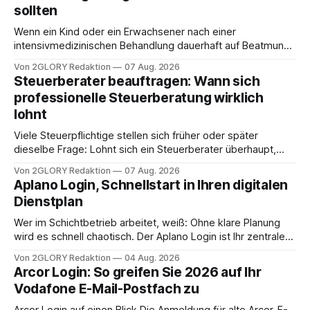
sollten
Wenn ein Kind oder ein Erwachsener nach einer
intensivmedizinischen Behandlung dauerhaft auf Beatmung
oder eine engmaschige pflegerische Versorgung
Von 2GLORY Redaktion
07 Aug. 2026
angewiesen ist, stellt sich für Familien eine schwierige
Steuerberater beauftragen: Wann sich
Frage: Muss die Versorgung dauerhaft in der Klinik bleiben –
professionelle Steuerberatung wirklich
oder ist ein Leben zu Hause möglich? Die außerklinische
lohnt
Intensivpflege bietet genau diese Alternative: Sie
Viele Steuerpflichtige stellen sich früher oder später
dieselbe Frage: Lohnt sich ein Steuerberater überhaupt,
oder lässt sich die Steuererklärung auch in Eigenregie
Von 2GLORY Redaktion
07 Aug. 2026
erledigen? Die kurze Antwort: Bei einfachen
Aplano Login, Schnellstart in Ihren digitalen
Einkommensverhältnissen reicht häufig eine Steuersoftware
Dienstplan
aus – sobald jedoch mehrere Einkunftsarten
zusammentreffen oder größere finanzielle Veränderungen
Wer im Schichtbetrieb arbeitet, weiß: Ohne klare Planung
anstehen, zahlt sich professionelle Unterstützung meist
wird es schnell chaotisch. Der Aplano Login ist Ihr zentraler
aus.
Zugangspunkt, um dienstpläne, zeiterfassung,
Von 2GLORY Redaktion
04 Aug. 2026
abwesenheiten und die gesamte kommunikation rund um
Arcor Login: So greifen Sie 2026 auf Ihr
Ihr personal digital zu organisieren. In diesem Leitfaden
Vodafone E-Mail-Postfach zu
erfahren Sie alles, was Sie für einen reibungslosen Einstieg
brauchen, von der Registrierung