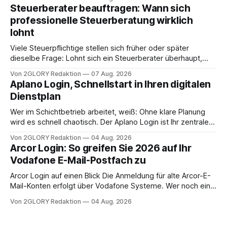
angewiesen ist, stellt sich für Familien eine schwierige
Steuerberater beauftragen: Wann sich
Frage: Muss die Versorgung dauerhaft in der Klinik bleiben –
professionelle Steuerberatung wirklich
oder ist ein Leben zu Hause möglich? Die außerklinische
lohnt
Intensivpflege bietet genau diese Alternative: Sie
Viele Steuerpflichtige stellen sich früher oder später
dieselbe Frage: Lohnt sich ein Steuerberater überhaupt,
oder lässt sich die Steuererklärung auch in Eigenregie
Von 2GLORY Redaktion
07 Aug. 2026
erledigen? Die kurze Antwort: Bei einfachen
Aplano Login, Schnellstart in Ihren digitalen
Einkommensverhältnissen reicht häufig eine Steuersoftware
Dienstplan
aus – sobald jedoch mehrere Einkunftsarten
zusammentreffen oder größere finanzielle Veränderungen
Wer im Schichtbetrieb arbeitet, weiß: Ohne klare Planung
anstehen, zahlt sich professionelle Unterstützung meist
wird es schnell chaotisch. Der Aplano Login ist Ihr zentraler
aus.
Zugangspunkt, um dienstpläne, zeiterfassung,
Von 2GLORY Redaktion
04 Aug. 2026
abwesenheiten und die gesamte kommunikation rund um
Arcor Login: So greifen Sie 2026 auf Ihr
Ihr personal digital zu organisieren. In diesem Leitfaden
Vodafone E-Mail-Postfach zu
erfahren Sie alles, was Sie für einen reibungslosen Einstieg
brauchen, von der Registrierung
Arcor Login auf einen Blick Die Anmeldung für alte Arcor-E-
Mail-Konten erfolgt über Vodafone Systeme. Wer noch eine
e mail adresse mit der Endung @arcor.de oder @arcor.net
Von 2GLORY Redaktion
04 Aug. 2026
besitzt, loggt sich heute über das Vodafone E-Mail & Cloud
Portal ein. Der klassische Arcor Login über mail.