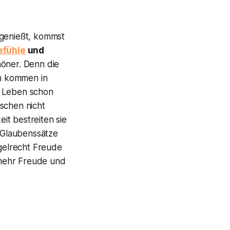
genießt, kommst
efühle
und
höner. Denn die
n kommen in
m Leben schon
schen nicht
it bestreiten sie
n Glaubenssätze
gelrecht Freude
 mehr Freude und