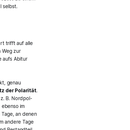
 selbst.
 trifft auf alle
em Weg zur
 aufs Abitur
kt, genau
z der Polarität
.
 z. B. Nordpol-
st ebenso im
s Tage, an denen
rum andere Tage
nd Bestandteil