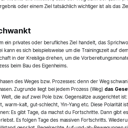
ebnis oder einem Ziel tatsächlich wichtiger ist als das Ziel
schwankt
m ein privates oder berufliches Ziel handelt, das Sprichwort
i kann es sich beispielsweise um die Trainingszeit auf d
haft in der Kreisliga drehen, um die Vorbereitungsmonate
ess beim Bau des Eigenheims.
 Phasen des Weges bzw. Prozesses: denn der Weg schwan
asen. Zugrunde liegt bei jedem Prozess (Weg)
das
Geset
r Welt, die auf zwei Pole bzw. Gegensätze ausgerichtet ist:
, warm-kalt, gut-schlecht, Yin-Yang etc. Diese Polarität i
en: Es gibt Tage, da machst du Fortschritte. Dann gibt e
rlebst. Es folgen Tage des massiven Fortschritts. Wiede
tillstand geprägt. Regelrechte Auf-und-ab-Bewegungen si