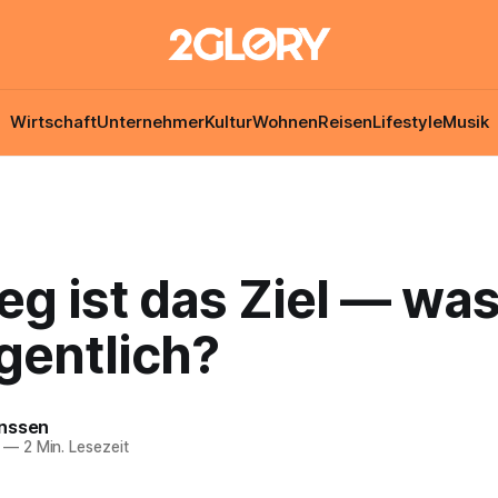
Wirtschaft
Unternehmer
Kultur
Wohnen
Reisen
Lifestyle
Musik
g ist das Ziel — was
gentlich?
nssen
—
2 Min. Lesezeit