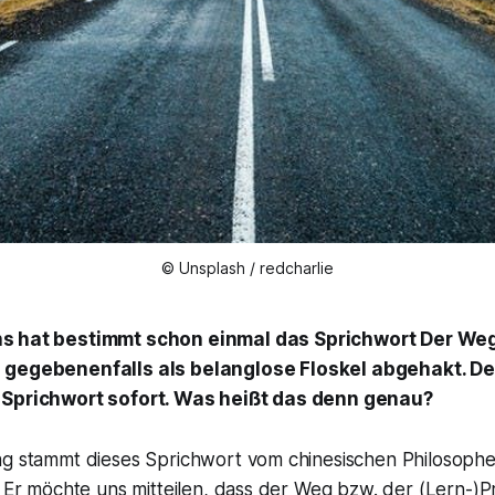
© Unsplash / redcharlie
ns hat bestimmt schon einmal das Sprichwort
Der Weg 
 gegebenenfalls als belanglose Floskel abgehakt. De
 Sprichwort sofort. Was heißt das denn genau?
ng stammt dieses Sprichwort vom chinesischen Philosophe
. Er möchte uns mitteilen, dass der Weg bzw. der (Lern-)