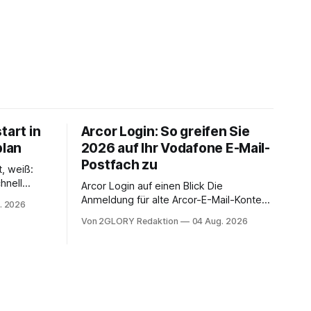
tart in
Arcor Login: So greifen Sie
plan
2026 auf Ihr Vodafone E-Mail-
Postfach zu
t, weiß:
hnell
Arcor Login auf einen Blick Die
 Ihr
Anmeldung für alte Arcor-E-Mail-Konten
. 2026
ienstpläne,
erfolgt über Vodafone Systeme. Wer
Von 2GLORY Redaktion
04 Aug. 2026
 und die
noch eine e mail adresse mit der Endung
um Ihr
@arcor.de oder @arcor.net besitzt,
n. In
loggt sich heute über das Vodafone E-
 alles, was
Mail & Cloud Portal ein. Der klassische
nstieg
Arcor Login über mail.
ng