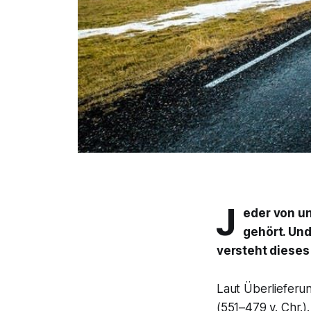
J
eder von u
gehört. Und
versteht dieses
Laut Überlieferu
(551–479 v. Chr.)