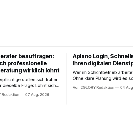
erater beauftragen:
Aplano Login, Schnells
ch professionelle
Ihren digitalen Dienst
eratung wirklich lohnt
Wer im Schichtbetrieb arbeite
Ohne klare Planung wird es sc
rpflichtige stellen sich früher
chaotisch. Der Aplano Login ist
r dieselbe Frage: Lohnt sich
Von 2GLORY Redaktion
04 Aug
zentraler Zugangspunkt, um d
berater überhaupt, oder lässt
 Redaktion
07 Aug. 2026
zeiterfassung, abwesenheiten
euererklärung auch in
gesamte kommunikation rund 
 erledigen? Die kurze Antwort:
personal digital zu organisiere
hen Einkommensverhältnissen
diesem Leitfaden erfahren Sie
fig eine Steuersoftware aus –
Sie für einen reibungslosen Ei
och mehrere Einkunftsarten
brauchen, von der Registrieru
reffen oder größere