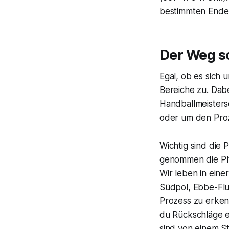
bestimmten Enderg
Der Weg 
Egal, ob es sich u
Bereiche zu. Dabe
Handballmeistersc
oder um den Proz
Wichtig sind die
genommen die Ph
Wir leben in eine
Südpol, Ebbe-Flut
Prozess zu erkenn
du Rückschläge e
sind von einem S