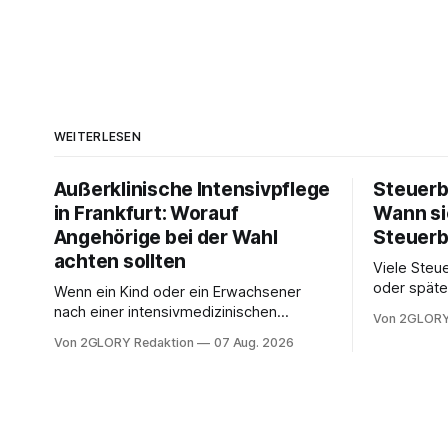
WEITERLESEN
Außerklinische Intensivpflege
Steuerb
in Frankfurt: Worauf
Wann si
Angehörige bei der Wahl
Steuerb
achten sollten
Viele Steue
oder späte
Wenn ein Kind oder ein Erwachsener
ein Steuer
nach einer intensivmedizinischen
Von 2GLORY
sich die St
Behandlung dauerhaft auf Beatmung
Von 2GLORY Redaktion
07 Aug. 2026
Eigenregie
oder eine engmaschige pflegerische
Bei einfac
Versorgung angewiesen ist, stellt sich
reicht häu
für Familien eine schwierige Frage: Muss
sobald jed
die Versorgung dauerhaft in der Klinik
zusamment
bleiben – oder ist ein Leben zu Hause