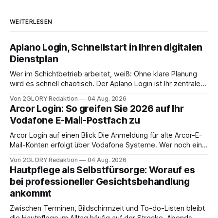
WEITERLESEN
Aplano Login, Schnellstart in Ihren digitalen
Dienstplan
Wer im Schichtbetrieb arbeitet, weiß: Ohne klare Planung
wird es schnell chaotisch. Der Aplano Login ist Ihr zentraler
Zugangspunkt, um dienstpläne, zeiterfassung,
Von 2GLORY Redaktion
04 Aug. 2026
abwesenheiten und die gesamte kommunikation rund um
Arcor Login: So greifen Sie 2026 auf Ihr
Ihr personal digital zu organisieren. In diesem Leitfaden
Vodafone E-Mail-Postfach zu
erfahren Sie alles, was Sie für einen reibungslosen Einstieg
brauchen, von der Registrierung
Arcor Login auf einen Blick Die Anmeldung für alte Arcor-E-
Mail-Konten erfolgt über Vodafone Systeme. Wer noch eine
e mail adresse mit der Endung @arcor.de oder @arcor.net
Von 2GLORY Redaktion
04 Aug. 2026
besitzt, loggt sich heute über das Vodafone E-Mail & Cloud
Hautpflege als Selbstfürsorge: Worauf es
Portal ein. Der klassische Arcor Login über mail.
bei professioneller Gesichtsbehandlung
ankommt
Zwischen Terminen, Bildschirmzeit und To-do-Listen bleibt