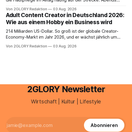
die Hautpflege im Alltag häufig auf der Strecke. Abends
schnell abschminken, morgens eine Creme aus der
Von 2GLORY Redaktion
03 Aug. 2026
Drogerie – mehr ist zeitlich oft nicht drin. Dabei reagiert die
Adult Content Creator in Deutschland 2026:
Haut empfindlich auf Stress, Schlafmangel und
Wie aus einem Hobby ein Business wird
Umwelteinflüsse: Sie wirkt müde, spannt oder neigt zu
Unreinheiten. Professionelle
214 Milliarden US-Dollar. So groß ist der globale Creator-
Economy-Markt im Jahr 2026, und er wächst jährlich um
mehr als 22 Prozent. Was lange als Nischenphänomen galt,
Von 2GLORY Redaktion
03 Aug. 2026
ist längst ein ernstzunehmender Wirtschaftszweig. Weltweit
sind über 200 Millionen Menschen als Creator aktiv, allein in
Deutschland geht der Markt in
2GLORY Newsletter
Wirtschaft | Kultur | Lifestyle
Abonnieren