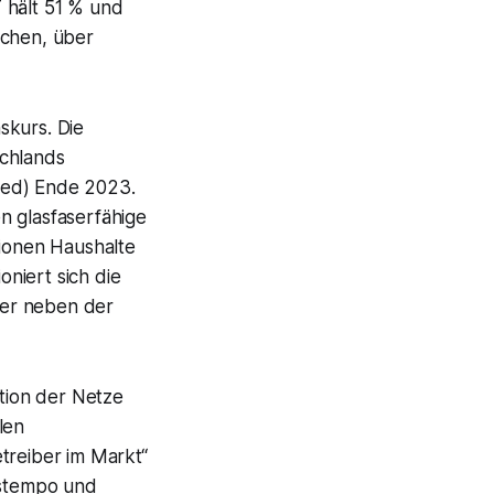
 hält 51 % und
chen, über
skurs. Die
schlands
sed) Ende 2023.
n glasfaserfähige
lionen Haushalte
oniert sich die
iber neben der
ation der Netze
len
treiber im Markt“
mstempo und