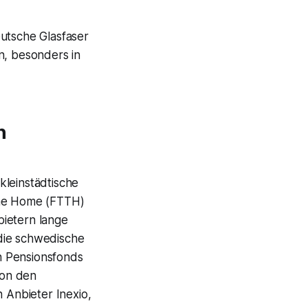
eutsche Glasfaser
n, besonders in
n
kleinstädtische
The Home (FTTH)
bietern lange
die schwedische
n Pensionsfonds
von den
Anbieter Inexio,