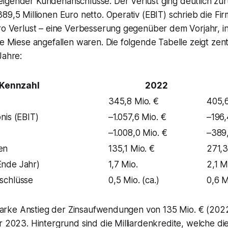
igender Kundenanschlüsse. Der Verlust ging deutlich zur
89,5 Millionen Euro netto. Operativ (EBIT) schrieb die F
uro Verlust – eine Verbesserung gegenüber dem Vorjahr, i
de Miese angefallen waren. Die folgende Tabelle zeigt zen
Jahre:
Kennzahl
2022
345,8 Mio. €
405,6
nis (EBIT)
–1.057,6 Mio. €
–196,
–1.008,0 Mio. €
–389,
en
135,1 Mio. €
271,3
nde Jahr)
1,7 Mio.
2,1 M
schlüsse
0,5 Mio. (ca.)
0,6 M
 starke Anstieg der Zinsaufwendungen von 135 Mio. € (202
r 2023. Hintergrund sind die Milliardenkredite, welche d