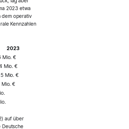
ück, lag aber
irma 2023 etwa
n dem operativ
trale Kennzahlen
2023
 Mio. €
4 Mio. €
5 Mio. €
 Mio. €
io.
io.
2) auf über
ie Deutsche