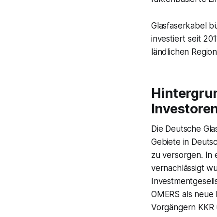
Glasfaserkabel b
investiert seit 2
ländlichen Regio
Hintergru
Investore
Die Deutsche Gla
Gebiete in Deuts
zu versorgen. In
vernachlässigt w
Investmentgesell
OMERS als neue E
Vorgängern KKR u