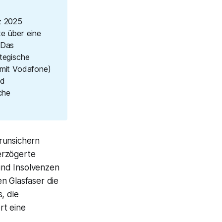
z 2025
e über eine
 Das
tegische
mit Vodafone)
nd
che
erunsichern
erzögerte
und Insolvenzen
n Glasfaser die
, die
rt eine