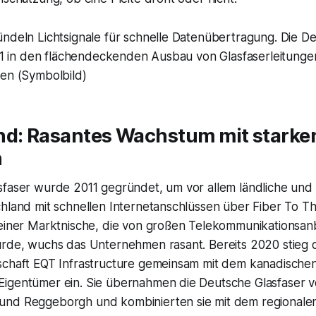
ündeln Lichtsignale für schnelle Datenübertragung. Die D
011 in den flächendeckenden Ausbau von Glasfaserleitunge
nen (Symbolbild)
nd: Rasantes Wachstum mit starke
n
sfaser wurde 2011 gegründet, um vor allem ländliche und 
chland mit schnellen Internetanschlüssen über Fiber To 
 einer Marktnische, die von großen Telekommunikationsan
urde, wuchs das Unternehmen rasant. Bereits 2020 stieg 
schaft EQT Infrastructure gemeinsam mit dem kanadische
igentümer ein. Sie übernahmen die Deutsche Glasfaser 
nd Reggeborgh und kombinierten sie mit dem regionalen 