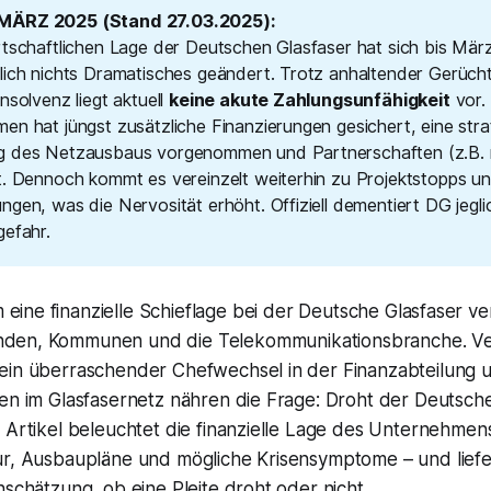
ÄRZ 2025 (Stand 27.03.2025):
rtschaftlichen Lage der Deutschen Glasfaser hat sich bis Mär
lich nichts Dramatisches geändert. Trotz anhaltender Gerücht
nsolvenz liegt aktuell
keine akute Zahlungsunfähigkeit
vor.
en hat jüngst zusätzliche Finanzierungen gesichert, eine stra
 des Netzausbaus vorgenommen und Partnerschaften (z.B. 
t. Dennoch kommt es vereinzelt weiterhin zu Projektstopps u
gen, was die Nervosität erhöht. Offiziell dementiert DG jegli
gefahr.
 eine finanzielle Schieflage bei der Deutsche Glasfaser v
unden, Kommunen und die Telekommunikationsbranche. V
ein überraschender Chefwechsel in der Finanzabteilung 
en im Glasfasernetz nähren die Frage: Droht der Deutsche
 Artikel beleuchtet die finanzielle Lage des Unternehmens
ur, Ausbaupläne und mögliche Krisensymptome – und liefe
nschätzung, ob eine Pleite droht oder nicht.