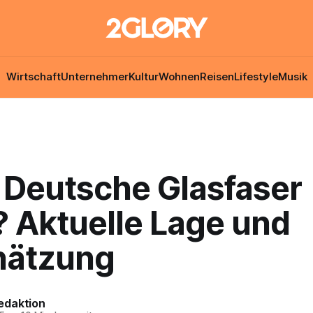
Wirtschaft
Unternehmer
Kultur
Wohnen
Reisen
Lifestyle
Musik
e Deutsche Glasfaser
? Aktuelle Lage und
hätzung
edaktion