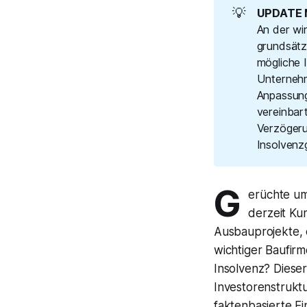
💡
UPDATE M
An der wi
grundsätz
mögliche I
Unternehm
Anpassung
vereinbar
Verzögerun
Insolvenz
G
erüchte um
derzeit K
Ausbauprojekte, 
wichtiger Baufirm
Insolvenz? Dieser
Investorenstrukt
faktenbasierte Ei