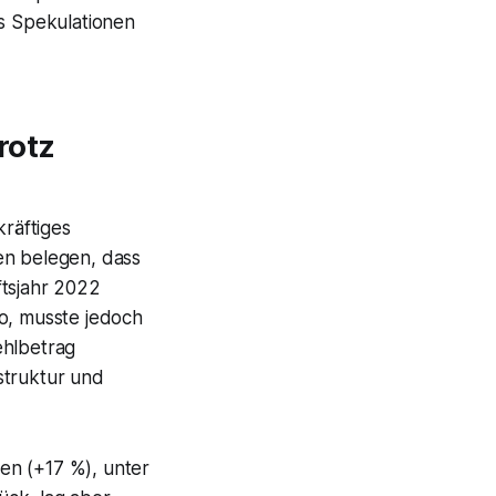
as Spekulationen
rotz
kräftiges
en belegen, dass
ftsjahr 2022
ro, musste jedoch
ehlbetrag
struktur und
en (+17 %), unter