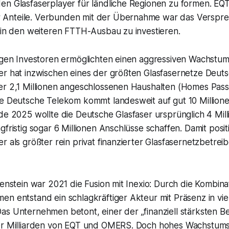
en Glasfaserplayer für ländliche Regionen zu formen. EQT
Anteile. Verbunden mit der Übernahme war das Verspre
o in den weiteren FTTH-Ausbau zu investieren.
tigen Investoren ermöglichten einen aggressiven Wachstum
er hat inzwischen eines der größten Glasfasernetze Deut
er 2,1 Millionen angeschlossenen Haushalten (Homes Pas
ie Deutsche Telekom kommt landesweit auf gut 10 Millione
de 2025 wollte die Deutsche Glasfaser ursprünglich 4 Mil
fristig sogar 6 Millionen Anschlüsse schaffen. Damit positi
r als größter rein privat finanzierter Glasfasernetzbetre
lenstein war 2021 die Fusion mit Inexio: Durch die Kombin
n entstand ein schlagkräftiger Akteur mit Präsenz in vie
s Unternehmen betont, einer der „finanziell stärksten Be
der Milliarden von EQT und OMERS. Doch hohes Wachstu