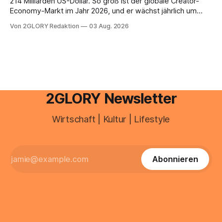
214 Milliarden US-Dollar. So groß ist der globale Creator-
Economy-Markt im Jahr 2026, und er wächst jährlich um
mehr als 22 Prozent. Was lange als Nischenphänomen galt,
Von 2GLORY Redaktion
03 Aug. 2026
ist längst ein ernstzunehmender Wirtschaftszweig. Weltweit
sind über 200 Millionen Menschen als Creator aktiv, allein in
Deutschland geht der Markt in
2GLORY Newsletter
Wirtschaft | Kultur | Lifestyle
Abonnieren