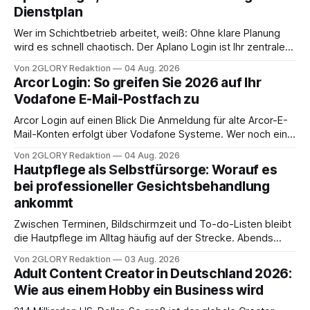
Dienstplan
Wer im Schichtbetrieb arbeitet, weiß: Ohne klare Planung
wird es schnell chaotisch. Der Aplano Login ist Ihr zentraler
Zugangspunkt, um dienstpläne, zeiterfassung,
Von 2GLORY Redaktion
04 Aug. 2026
abwesenheiten und die gesamte kommunikation rund um
Arcor Login: So greifen Sie 2026 auf Ihr
Ihr personal digital zu organisieren. In diesem Leitfaden
Vodafone E-Mail-Postfach zu
erfahren Sie alles, was Sie für einen reibungslosen Einstieg
brauchen, von der Registrierung
Arcor Login auf einen Blick Die Anmeldung für alte Arcor-E-
Mail-Konten erfolgt über Vodafone Systeme. Wer noch eine
e mail adresse mit der Endung @arcor.de oder @arcor.net
Von 2GLORY Redaktion
04 Aug. 2026
besitzt, loggt sich heute über das Vodafone E-Mail & Cloud
Hautpflege als Selbstfürsorge: Worauf es
Portal ein. Der klassische Arcor Login über mail.
bei professioneller Gesichtsbehandlung
ankommt
Zwischen Terminen, Bildschirmzeit und To-do-Listen bleibt
die Hautpflege im Alltag häufig auf der Strecke. Abends
schnell abschminken, morgens eine Creme aus der
Von 2GLORY Redaktion
03 Aug. 2026
Drogerie – mehr ist zeitlich oft nicht drin. Dabei reagiert die
Adult Content Creator in Deutschland 2026:
Haut empfindlich auf Stress, Schlafmangel und
Wie aus einem Hobby ein Business wird
Umwelteinflüsse: Sie wirkt müde, spannt oder neigt zu
Unreinheiten. Professionelle