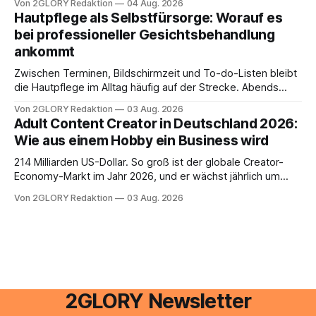
Von 2GLORY Redaktion
04 Aug. 2026
besitzt, loggt sich heute über das Vodafone E-Mail & Cloud
Hautpflege als Selbstfürsorge: Worauf es
Portal ein. Der klassische Arcor Login über mail.
bei professioneller Gesichtsbehandlung
ankommt
Zwischen Terminen, Bildschirmzeit und To-do-Listen bleibt
die Hautpflege im Alltag häufig auf der Strecke. Abends
schnell abschminken, morgens eine Creme aus der
Von 2GLORY Redaktion
03 Aug. 2026
Drogerie – mehr ist zeitlich oft nicht drin. Dabei reagiert die
Adult Content Creator in Deutschland 2026:
Haut empfindlich auf Stress, Schlafmangel und
Wie aus einem Hobby ein Business wird
Umwelteinflüsse: Sie wirkt müde, spannt oder neigt zu
Unreinheiten. Professionelle
214 Milliarden US-Dollar. So groß ist der globale Creator-
Economy-Markt im Jahr 2026, und er wächst jährlich um
mehr als 22 Prozent. Was lange als Nischenphänomen galt,
Von 2GLORY Redaktion
03 Aug. 2026
ist längst ein ernstzunehmender Wirtschaftszweig. Weltweit
sind über 200 Millionen Menschen als Creator aktiv, allein in
Deutschland geht der Markt in
2GLORY Newsletter