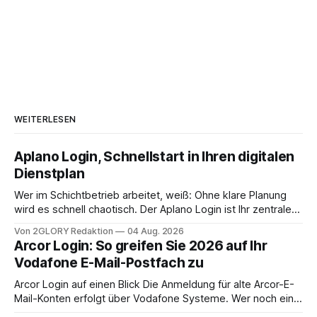
WEITERLESEN
Aplano Login, Schnellstart in Ihren digitalen
Dienstplan
Wer im Schichtbetrieb arbeitet, weiß: Ohne klare Planung
wird es schnell chaotisch. Der Aplano Login ist Ihr zentraler
Zugangspunkt, um dienstpläne, zeiterfassung,
Von 2GLORY Redaktion
04 Aug. 2026
abwesenheiten und die gesamte kommunikation rund um
Arcor Login: So greifen Sie 2026 auf Ihr
Ihr personal digital zu organisieren. In diesem Leitfaden
Vodafone E-Mail-Postfach zu
erfahren Sie alles, was Sie für einen reibungslosen Einstieg
brauchen, von der Registrierung
Arcor Login auf einen Blick Die Anmeldung für alte Arcor-E-
Mail-Konten erfolgt über Vodafone Systeme. Wer noch eine
e mail adresse mit der Endung @arcor.de oder @arcor.net