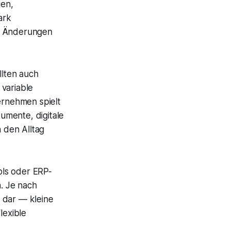
gen,
ark
he Änderungen
lten auch
 variable
ernehmen spielt
umente, digitale
 den Alltag
ools oder ERP-
. Je nach
 dar — kleine
lexible