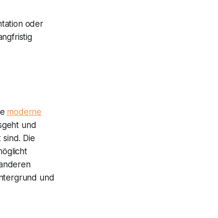
tation oder
ngfristig
ie
moderne
sgeht und
 sind. Die
öglicht
n anderen
intergrund und