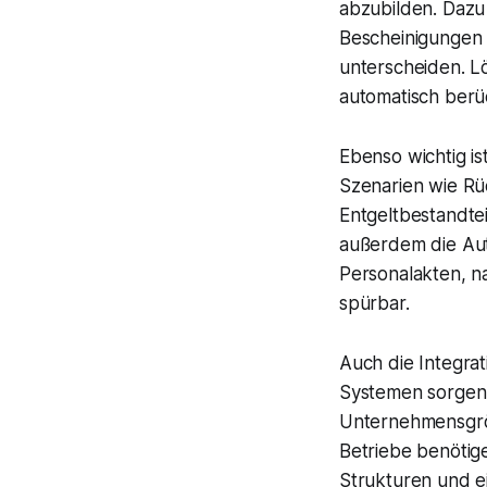
abzubilden. Dazu
Bescheinigungen u
unterscheiden. L
automatisch berüc
Ebenso wichtig i
Szenarien wie Rü
Entgeltbestandtei
außerdem die Aut
Personalakten, n
spürbar.
Auch die Integrat
Systemen sorgen 
Unternehmensgröß
Betriebe benötig
Strukturen und e