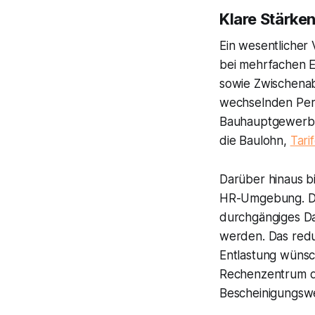
Klare Stärken
Ein wesentlicher 
bei mehrfachen E
sowie Zwischenab
wechselnden Pers
Bauhauptgewerbe,
die Baulohn,
Tari
Darüber hinaus b
HR-Umgebung. Dig
durchgängiges Da
werden. Das redu
Entlastung wünsc
Rechenzentrum de
Bescheinigungsw