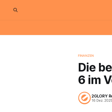
FINANZEN
Die be
6 im V
2GLORY R
16 Dez. 202