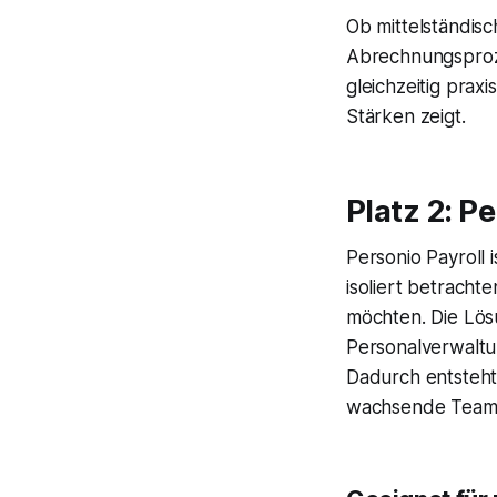
Ob mittelständis
Abrechnungsproze
gleichzeitig prax
Stärken zeigt.
Platz 2: P
Personio Payroll 
isoliert betracht
möchten. Die Lös
Personalverwaltu
Dadurch entsteht
wachsende Teams