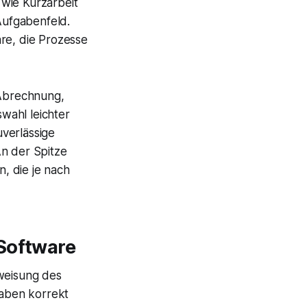
wie Kurzarbeit
Aufgabenfeld.
re, die Prozesse
 Abrechnung,
wahl leichter
uverlässige
An der Spitze
, die je nach
-Software
rweisung des
gaben korrekt