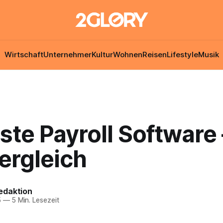
Wirtschaft
Unternehmer
Kultur
Wohnen
Reisen
Lifestyle
Musik
ste Payroll Software
ergleich
edaktion
5
—
5 Min. Lesezeit