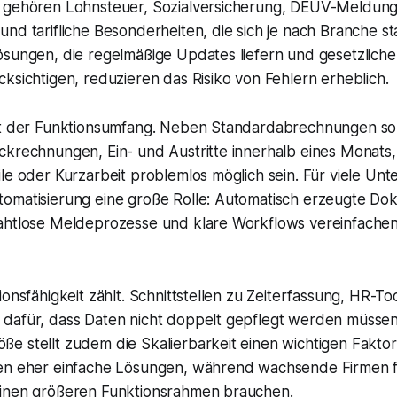
 gehören Lohnsteuer, Sozialversicherung, DEÜV-Meldun
nd tarifliche Besonderheiten, die sich je nach Branche st
ösungen, die regelmäßige Updates liefern und gesetzlic
ksichtigen, reduzieren das Risiko von Fehlern erheblich.
st der Funktionsumfang. Neben Standardabrechnungen sol
ckrechnungen, Ein- und Austritte innerhalb eines Monats,
le oder Kurzarbeit problemlos möglich sein. Für viele Unt
omatisierung eine große Rolle: Automatisch erzeugte Dok
ahtlose Meldeprozesse und klare Workflows vereinfachen
ionsfähigkeit zählt. Schnittstellen zu Zeiterfassung, HR-T
dafür, dass Daten nicht doppelt gepflegt werden müssen
e stellt zudem die Skalierbarkeit einen wichtigen Faktor
en eher einfache Lösungen, während wachsende Firmen f
inen größeren Funktionsrahmen brauchen.