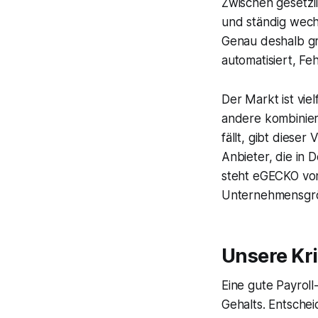
Zwischen gesetzl
und ständig wech
Genau deshalb gre
automatisiert, Fe
Der Markt ist vie
andere kombinier
fällt, gibt dieser
Anbieter, die in
steht eGECKO von
Unternehmensgröß
Unsere Kr
Eine gute Payrol
Gehalts. Entschei