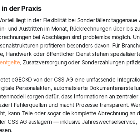
 in der Praxis
Vorteil liegt in der Flexibilität bei Sonderfällen: taggena
in- und Austritten im Monat, Rückrechnungen über bis z
rechnungen bei Abschlägen sind problemlos möglich. U
onalstrukturen profitieren besonders davon. Für Branch
 Handwerk oder öffentlicher Dienst stehen spezialisiert
fentgelte
, Zusatzversorgung oder Sonderzahlungen präzis
ietet eGECKO von der CSS AG eine umfassende Integratio
itale Personalakten, automatisierte Dokumentenerstellu
tenmodell sorgen dafür, dass Informationen an zentraler 
ziert Fehlerquellen und macht Prozesse transparent. Wer 
ht, kann Teile oder sogar die komplette Abrechnung an 
r CSS AG auslagern — inklusive Jahreswechselservice, T
esen.