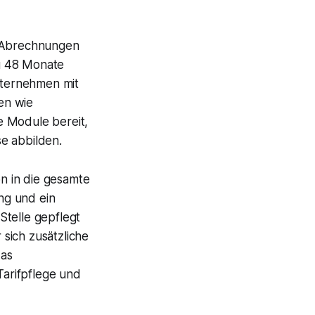
ue Abrechnungen
u 48 Monate
nternehmen mit
en wie
e Module bereit,
e abbilden.
n in die gesamte
ng und ein
Stelle gepflegt
sich zusätzliche
das
arifpflege und