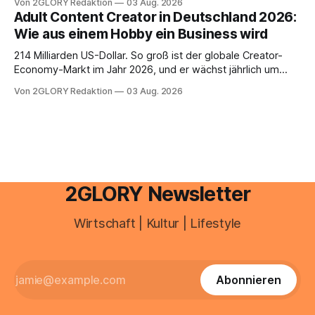
Von 2GLORY Redaktion
03 Aug. 2026
Drogerie – mehr ist zeitlich oft nicht drin. Dabei reagiert die
Adult Content Creator in Deutschland 2026:
Haut empfindlich auf Stress, Schlafmangel und
Wie aus einem Hobby ein Business wird
Umwelteinflüsse: Sie wirkt müde, spannt oder neigt zu
Unreinheiten. Professionelle
214 Milliarden US-Dollar. So groß ist der globale Creator-
Economy-Markt im Jahr 2026, und er wächst jährlich um
mehr als 22 Prozent. Was lange als Nischenphänomen galt,
Von 2GLORY Redaktion
03 Aug. 2026
ist längst ein ernstzunehmender Wirtschaftszweig. Weltweit
sind über 200 Millionen Menschen als Creator aktiv, allein in
Deutschland geht der Markt in
2GLORY Newsletter
Wirtschaft | Kultur | Lifestyle
Abonnieren