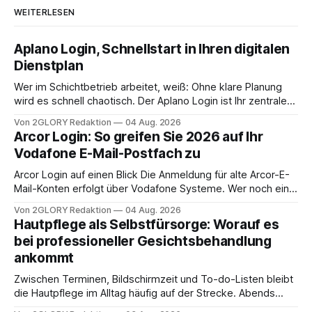
WEITERLESEN
Aplano Login, Schnellstart in Ihren digitalen
Dienstplan
Wer im Schichtbetrieb arbeitet, weiß: Ohne klare Planung
wird es schnell chaotisch. Der Aplano Login ist Ihr zentraler
Zugangspunkt, um dienstpläne, zeiterfassung,
Von 2GLORY Redaktion
04 Aug. 2026
abwesenheiten und die gesamte kommunikation rund um
Arcor Login: So greifen Sie 2026 auf Ihr
Ihr personal digital zu organisieren. In diesem Leitfaden
Vodafone E-Mail-Postfach zu
erfahren Sie alles, was Sie für einen reibungslosen Einstieg
brauchen, von der Registrierung
Arcor Login auf einen Blick Die Anmeldung für alte Arcor-E-
Mail-Konten erfolgt über Vodafone Systeme. Wer noch eine
e mail adresse mit der Endung @arcor.de oder @arcor.net
Von 2GLORY Redaktion
04 Aug. 2026
besitzt, loggt sich heute über das Vodafone E-Mail & Cloud
Hautpflege als Selbstfürsorge: Worauf es
Portal ein. Der klassische Arcor Login über mail.
bei professioneller Gesichtsbehandlung
ankommt
Zwischen Terminen, Bildschirmzeit und To-do-Listen bleibt
die Hautpflege im Alltag häufig auf der Strecke. Abends
schnell abschminken, morgens eine Creme aus der