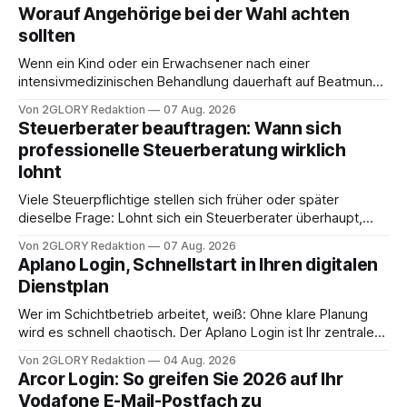
Worauf Angehörige bei der Wahl achten
sollten
Wenn ein Kind oder ein Erwachsener nach einer
intensivmedizinischen Behandlung dauerhaft auf Beatmung
oder eine engmaschige pflegerische Versorgung
Von 2GLORY Redaktion
07 Aug. 2026
angewiesen ist, stellt sich für Familien eine schwierige
Steuerberater beauftragen: Wann sich
Frage: Muss die Versorgung dauerhaft in der Klinik bleiben –
professionelle Steuerberatung wirklich
oder ist ein Leben zu Hause möglich? Die außerklinische
lohnt
Intensivpflege bietet genau diese Alternative: Sie
Viele Steuerpflichtige stellen sich früher oder später
dieselbe Frage: Lohnt sich ein Steuerberater überhaupt,
oder lässt sich die Steuererklärung auch in Eigenregie
Von 2GLORY Redaktion
07 Aug. 2026
erledigen? Die kurze Antwort: Bei einfachen
Aplano Login, Schnellstart in Ihren digitalen
Einkommensverhältnissen reicht häufig eine Steuersoftware
Dienstplan
aus – sobald jedoch mehrere Einkunftsarten
zusammentreffen oder größere finanzielle Veränderungen
Wer im Schichtbetrieb arbeitet, weiß: Ohne klare Planung
anstehen, zahlt sich professionelle Unterstützung meist
wird es schnell chaotisch. Der Aplano Login ist Ihr zentraler
aus.
Zugangspunkt, um dienstpläne, zeiterfassung,
Von 2GLORY Redaktion
04 Aug. 2026
abwesenheiten und die gesamte kommunikation rund um
Arcor Login: So greifen Sie 2026 auf Ihr
Ihr personal digital zu organisieren. In diesem Leitfaden
Vodafone E-Mail-Postfach zu
erfahren Sie alles, was Sie für einen reibungslosen Einstieg