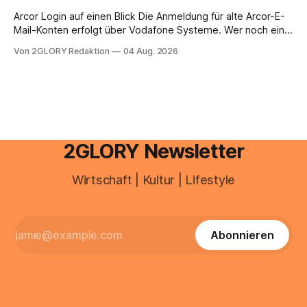
brauchen, von der Registrierung
Arcor Login auf einen Blick Die Anmeldung für alte Arcor-E-
Mail-Konten erfolgt über Vodafone Systeme. Wer noch eine
e mail adresse mit der Endung @arcor.de oder @arcor.net
Von 2GLORY Redaktion
04 Aug. 2026
besitzt, loggt sich heute über das Vodafone E-Mail & Cloud
Portal ein. Der klassische Arcor Login über mail.
2GLORY Newsletter
Wirtschaft | Kultur | Lifestyle
Abonnieren