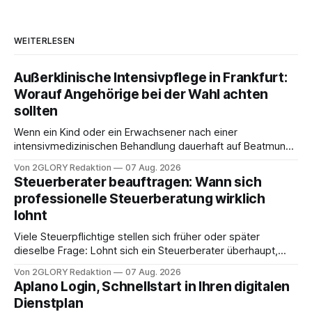
WEITERLESEN
Außerklinische Intensivpflege in Frankfurt:
Worauf Angehörige bei der Wahl achten
sollten
Wenn ein Kind oder ein Erwachsener nach einer
intensivmedizinischen Behandlung dauerhaft auf Beatmung
oder eine engmaschige pflegerische Versorgung
Von 2GLORY Redaktion
07 Aug. 2026
angewiesen ist, stellt sich für Familien eine schwierige
Steuerberater beauftragen: Wann sich
Frage: Muss die Versorgung dauerhaft in der Klinik bleiben –
professionelle Steuerberatung wirklich
oder ist ein Leben zu Hause möglich? Die außerklinische
lohnt
Intensivpflege bietet genau diese Alternative: Sie
Viele Steuerpflichtige stellen sich früher oder später
dieselbe Frage: Lohnt sich ein Steuerberater überhaupt,
oder lässt sich die Steuererklärung auch in Eigenregie
Von 2GLORY Redaktion
07 Aug. 2026
erledigen? Die kurze Antwort: Bei einfachen
Aplano Login, Schnellstart in Ihren digitalen
Einkommensverhältnissen reicht häufig eine Steuersoftware
Dienstplan
aus – sobald jedoch mehrere Einkunftsarten