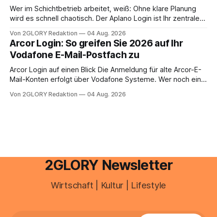
zusammentreffen oder größere finanzielle Veränderungen
Wer im Schichtbetrieb arbeitet, weiß: Ohne klare Planung
anstehen, zahlt sich professionelle Unterstützung meist
wird es schnell chaotisch. Der Aplano Login ist Ihr zentraler
aus.
Zugangspunkt, um dienstpläne, zeiterfassung,
Von 2GLORY Redaktion
04 Aug. 2026
abwesenheiten und die gesamte kommunikation rund um
Arcor Login: So greifen Sie 2026 auf Ihr
Ihr personal digital zu organisieren. In diesem Leitfaden
Vodafone E-Mail-Postfach zu
erfahren Sie alles, was Sie für einen reibungslosen Einstieg
brauchen, von der Registrierung
Arcor Login auf einen Blick Die Anmeldung für alte Arcor-E-
Mail-Konten erfolgt über Vodafone Systeme. Wer noch eine
e mail adresse mit der Endung @arcor.de oder @arcor.net
Von 2GLORY Redaktion
04 Aug. 2026
besitzt, loggt sich heute über das Vodafone E-Mail & Cloud
Portal ein. Der klassische Arcor Login über mail.
2GLORY Newsletter
Wirtschaft | Kultur | Lifestyle