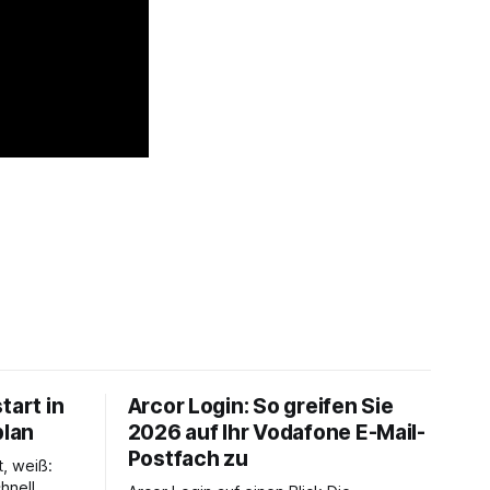
tart in
Arcor Login: So greifen Sie
plan
2026 auf Ihr Vodafone E-Mail-
Postfach zu
t, weiß:
hnell