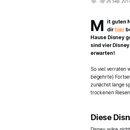
26 Sep. 201
M
it guten 
dir
hier
be
Hause Disney ge
sind vier Disney
erwarten!
So viel verraten 
begehrte) Fortse
zunächst lange sp
trockenen Riesen
Diese Disn
Disney wäre nich