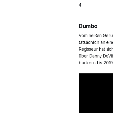
4
Dumbo
Vom heißen Gerüc
tatsächlich an ei
Regisseur hat sic
über Danny DeVito
bunkern bis 2019