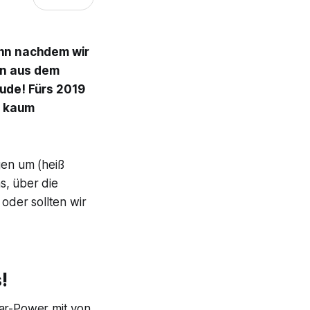
denn nachdem wir
en aus dem
eude! Fürs 2019
n kaum
gen um (heiß
s, über die
 oder sollten wir
!
tar-Power mit von