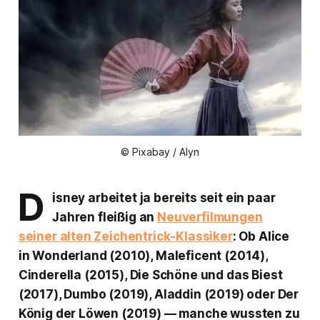
© Pixabay / Alyn
D
isney arbeitet ja bereits seit ein paar
Jahren fleißig an
Neuverfilmungen
seiner alten Zeichentrick-Klassiker
: Ob
Alice
in Wonderland
(2010),
Maleficent
(2014),
Cinderella
(2015),
Die Schöne und das Biest
(2017),
Dumbo
(2019),
Aladdin
(2019) oder
Der
König der Löwen
(2019) — manche wussten zu