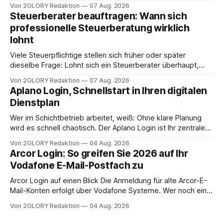
oder eine engmaschige pflegerische Versorgung
Von 2GLORY Redaktion
07 Aug. 2026
angewiesen ist, stellt sich für Familien eine schwierige
Steuerberater beauftragen: Wann sich
Frage: Muss die Versorgung dauerhaft in der Klinik bleiben –
professionelle Steuerberatung wirklich
oder ist ein Leben zu Hause möglich? Die außerklinische
lohnt
Intensivpflege bietet genau diese Alternative: Sie
Viele Steuerpflichtige stellen sich früher oder später
dieselbe Frage: Lohnt sich ein Steuerberater überhaupt,
oder lässt sich die Steuererklärung auch in Eigenregie
Von 2GLORY Redaktion
07 Aug. 2026
erledigen? Die kurze Antwort: Bei einfachen
Aplano Login, Schnellstart in Ihren digitalen
Einkommensverhältnissen reicht häufig eine Steuersoftware
Dienstplan
aus – sobald jedoch mehrere Einkunftsarten
zusammentreffen oder größere finanzielle Veränderungen
Wer im Schichtbetrieb arbeitet, weiß: Ohne klare Planung
anstehen, zahlt sich professionelle Unterstützung meist
wird es schnell chaotisch. Der Aplano Login ist Ihr zentraler
aus.
Zugangspunkt, um dienstpläne, zeiterfassung,
Von 2GLORY Redaktion
04 Aug. 2026
abwesenheiten und die gesamte kommunikation rund um
Arcor Login: So greifen Sie 2026 auf Ihr
Ihr personal digital zu organisieren. In diesem Leitfaden
Vodafone E-Mail-Postfach zu
erfahren Sie alles, was Sie für einen reibungslosen Einstieg
brauchen, von der Registrierung
Arcor Login auf einen Blick Die Anmeldung für alte Arcor-E-
Mail-Konten erfolgt über Vodafone Systeme. Wer noch eine
e mail adresse mit der Endung @arcor.de oder @arcor.net
Von 2GLORY Redaktion
04 Aug. 2026
besitzt, loggt sich heute über das Vodafone E-Mail & Cloud
Portal ein. Der klassische Arcor Login über mail.