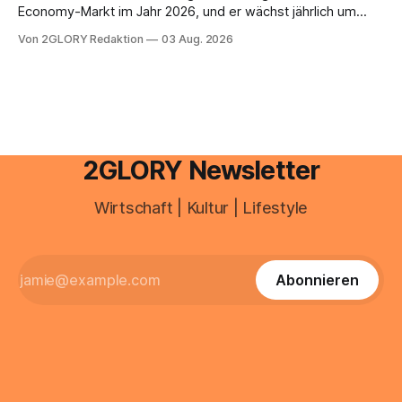
Economy-Markt im Jahr 2026, und er wächst jährlich um
mehr als 22 Prozent. Was lange als Nischenphänomen galt,
Von 2GLORY Redaktion
03 Aug. 2026
ist längst ein ernstzunehmender Wirtschaftszweig. Weltweit
sind über 200 Millionen Menschen als Creator aktiv, allein in
Deutschland geht der Markt in
2GLORY Newsletter
Wirtschaft | Kultur | Lifestyle
Abonnieren