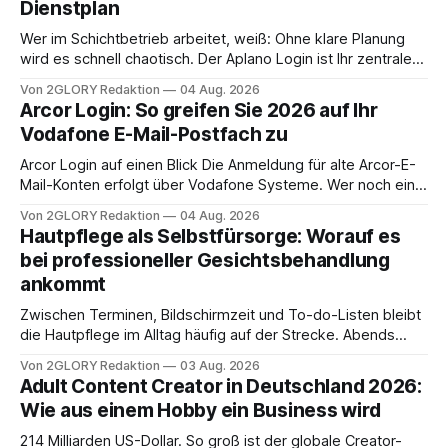
Dienstplan
Wer im Schichtbetrieb arbeitet, weiß: Ohne klare Planung
wird es schnell chaotisch. Der Aplano Login ist Ihr zentraler
Zugangspunkt, um dienstpläne, zeiterfassung,
Von 2GLORY Redaktion
04 Aug. 2026
abwesenheiten und die gesamte kommunikation rund um
Arcor Login: So greifen Sie 2026 auf Ihr
Ihr personal digital zu organisieren. In diesem Leitfaden
Vodafone E-Mail-Postfach zu
erfahren Sie alles, was Sie für einen reibungslosen Einstieg
brauchen, von der Registrierung
Arcor Login auf einen Blick Die Anmeldung für alte Arcor-E-
Mail-Konten erfolgt über Vodafone Systeme. Wer noch eine
e mail adresse mit der Endung @arcor.de oder @arcor.net
Von 2GLORY Redaktion
04 Aug. 2026
besitzt, loggt sich heute über das Vodafone E-Mail & Cloud
Hautpflege als Selbstfürsorge: Worauf es
Portal ein. Der klassische Arcor Login über mail.
bei professioneller Gesichtsbehandlung
ankommt
Zwischen Terminen, Bildschirmzeit und To-do-Listen bleibt
die Hautpflege im Alltag häufig auf der Strecke. Abends
schnell abschminken, morgens eine Creme aus der
Von 2GLORY Redaktion
03 Aug. 2026
Drogerie – mehr ist zeitlich oft nicht drin. Dabei reagiert die
Adult Content Creator in Deutschland 2026:
Haut empfindlich auf Stress, Schlafmangel und
Wie aus einem Hobby ein Business wird
Umwelteinflüsse: Sie wirkt müde, spannt oder neigt zu
Unreinheiten. Professionelle
214 Milliarden US-Dollar. So groß ist der globale Creator-