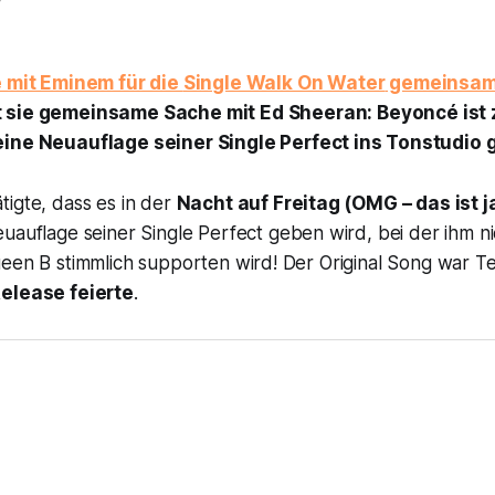
7
ie mit Eminem für die
Single Walk On Water
gemeinsam
t sie gemeinsame Sache mit Ed Sheeran: Beyoncé is
eine Neuauflage seiner Single
Perfect
ins Tonstudio 
igte, dass es in der
Nacht auf Freitag (OMG – das ist j
uauflage seiner Single Perfect geben wird, bei der ihm 
een B stimmlich supporten wird! Der Original Song war Te
elease feierte
.