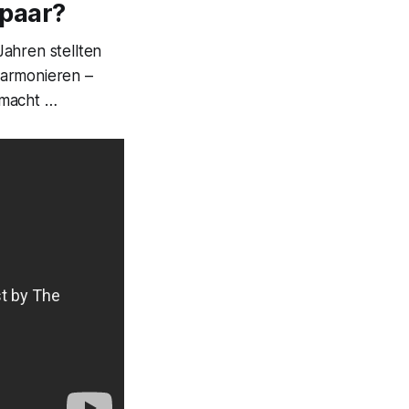
paar?
ahren stellten
harmonieren –
macht …