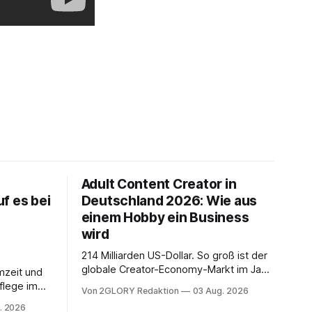
Adult Content Creator in
f es bei
Deutschland 2026: Wie aus
einem Hobby ein Business
wird
214 Milliarden US-Dollar. So groß ist der
globale Creator-Economy-Markt im Jahr
mzeit und
2026, und er wächst jährlich um mehr als
flege im
Von 2GLORY Redaktion
03 Aug. 2026
22 Prozent. Was lange als
. Abends
. 2026
Nischenphänomen galt, ist längst ein