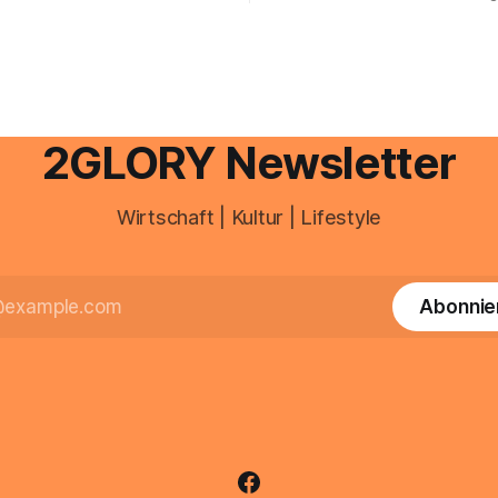
schnell abschminken, morgen
d Portal ein. Der klassische
Creme aus der Drogerie – meh
 über mail.
zeitlich oft nicht drin. Dabei re
Haut empfindlich auf Stress,
Schlafmangel und Umwelteinfl
wirkt müde, spannt oder neigt
Unreinheiten. Professionelle
2GLORY Newsletter
Wirtschaft | Kultur | Lifestyle
Abonnie