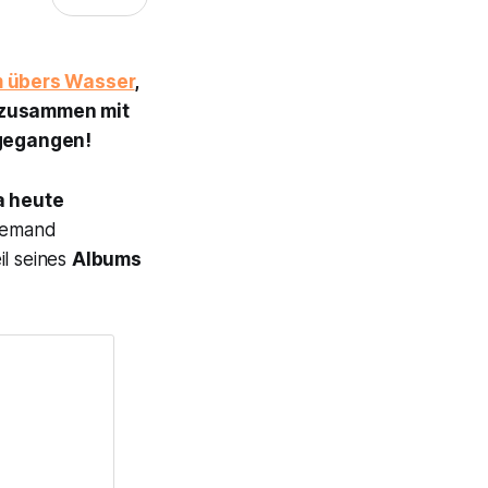
 übers Wasser
,
t zusammen mit
gegangen!
a heute
niemand
il seines
Albums