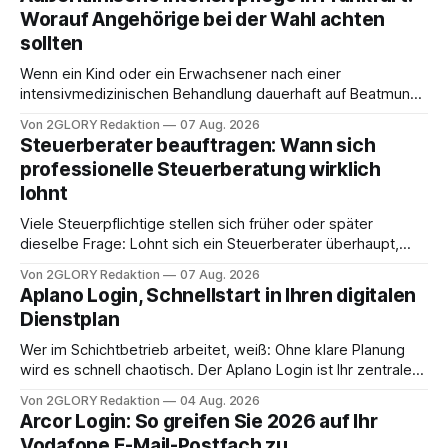
Worauf Angehörige bei der Wahl achten
sollten
Wenn ein Kind oder ein Erwachsener nach einer
intensivmedizinischen Behandlung dauerhaft auf Beatmung
oder eine engmaschige pflegerische Versorgung
Von 2GLORY Redaktion
07 Aug. 2026
angewiesen ist, stellt sich für Familien eine schwierige
Steuerberater beauftragen: Wann sich
Frage: Muss die Versorgung dauerhaft in der Klinik bleiben –
professionelle Steuerberatung wirklich
oder ist ein Leben zu Hause möglich? Die außerklinische
lohnt
Intensivpflege bietet genau diese Alternative: Sie
Viele Steuerpflichtige stellen sich früher oder später
dieselbe Frage: Lohnt sich ein Steuerberater überhaupt,
oder lässt sich die Steuererklärung auch in Eigenregie
Von 2GLORY Redaktion
07 Aug. 2026
erledigen? Die kurze Antwort: Bei einfachen
Aplano Login, Schnellstart in Ihren digitalen
Einkommensverhältnissen reicht häufig eine Steuersoftware
Dienstplan
aus – sobald jedoch mehrere Einkunftsarten
zusammentreffen oder größere finanzielle Veränderungen
Wer im Schichtbetrieb arbeitet, weiß: Ohne klare Planung
anstehen, zahlt sich professionelle Unterstützung meist
wird es schnell chaotisch. Der Aplano Login ist Ihr zentraler
aus.
Zugangspunkt, um dienstpläne, zeiterfassung,
Von 2GLORY Redaktion
04 Aug. 2026
abwesenheiten und die gesamte kommunikation rund um
Arcor Login: So greifen Sie 2026 auf Ihr
Ihr personal digital zu organisieren. In diesem Leitfaden
Vodafone E-Mail-Postfach zu