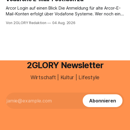
erfahren Sie alles, was Sie für einen reibungslosen Einstieg
brauchen, von der Registrierung
Arcor Login auf einen Blick Die Anmeldung für alte Arcor-E-
Mail-Konten erfolgt über Vodafone Systeme. Wer noch eine
e mail adresse mit der Endung @arcor.de oder @arcor.net
Von 2GLORY Redaktion
04 Aug. 2026
besitzt, loggt sich heute über das Vodafone E-Mail & Cloud
Portal ein. Der klassische Arcor Login über mail.
2GLORY Newsletter
Wirtschaft | Kultur | Lifestyle
Abonnieren