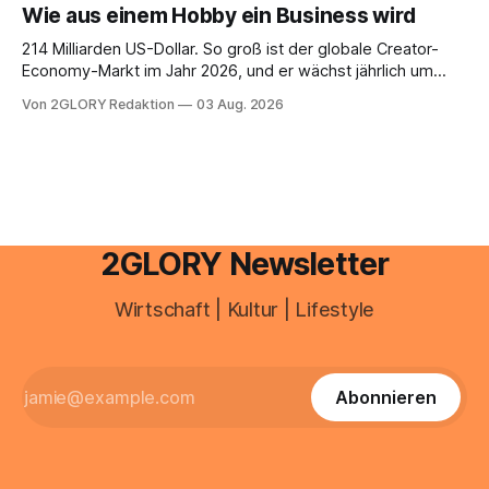
Wie aus einem Hobby ein Business wird
Umwelteinflüsse: Sie wirkt müde, spannt oder neigt zu
Unreinheiten. Professionelle
214 Milliarden US-Dollar. So groß ist der globale Creator-
Economy-Markt im Jahr 2026, und er wächst jährlich um
mehr als 22 Prozent. Was lange als Nischenphänomen galt,
Von 2GLORY Redaktion
03 Aug. 2026
ist längst ein ernstzunehmender Wirtschaftszweig. Weltweit
sind über 200 Millionen Menschen als Creator aktiv, allein in
Deutschland geht der Markt in
2GLORY Newsletter
Wirtschaft | Kultur | Lifestyle
Abonnieren