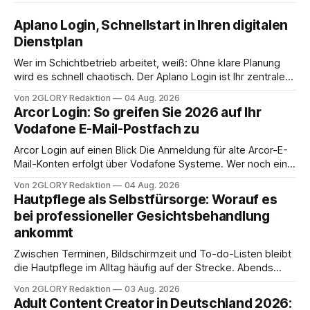
Aplano Login, Schnellstart in Ihren digitalen
Dienstplan
Wer im Schichtbetrieb arbeitet, weiß: Ohne klare Planung
wird es schnell chaotisch. Der Aplano Login ist Ihr zentraler
Zugangspunkt, um dienstpläne, zeiterfassung,
Von 2GLORY Redaktion
04 Aug. 2026
abwesenheiten und die gesamte kommunikation rund um
Arcor Login: So greifen Sie 2026 auf Ihr
Ihr personal digital zu organisieren. In diesem Leitfaden
Vodafone E-Mail-Postfach zu
erfahren Sie alles, was Sie für einen reibungslosen Einstieg
brauchen, von der Registrierung
Arcor Login auf einen Blick Die Anmeldung für alte Arcor-E-
Mail-Konten erfolgt über Vodafone Systeme. Wer noch eine
e mail adresse mit der Endung @arcor.de oder @arcor.net
Von 2GLORY Redaktion
04 Aug. 2026
besitzt, loggt sich heute über das Vodafone E-Mail & Cloud
Hautpflege als Selbstfürsorge: Worauf es
Portal ein. Der klassische Arcor Login über mail.
bei professioneller Gesichtsbehandlung
ankommt
Zwischen Terminen, Bildschirmzeit und To-do-Listen bleibt
die Hautpflege im Alltag häufig auf der Strecke. Abends
schnell abschminken, morgens eine Creme aus der
Von 2GLORY Redaktion
03 Aug. 2026
Drogerie – mehr ist zeitlich oft nicht drin. Dabei reagiert die
Adult Content Creator in Deutschland 2026:
Haut empfindlich auf Stress, Schlafmangel und