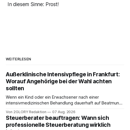
In diesem Sinne: Prost!
WEITERLESEN
Außerklinische Intensivpflege in Frankfurt:
Worauf Angehörige bei der Wahl achten
sollten
Wenn ein Kind oder ein Erwachsener nach einer
intensivmedizinischen Behandlung dauerhaft auf Beatmung
oder eine engmaschige pflegerische Versorgung
Von 2GLORY Redaktion
07 Aug. 2026
angewiesen ist, stellt sich für Familien eine schwierige
Steuerberater beauftragen: Wann sich
Frage: Muss die Versorgung dauerhaft in der Klinik bleiben –
professionelle Steuerberatung wirklich
oder ist ein Leben zu Hause möglich? Die außerklinische