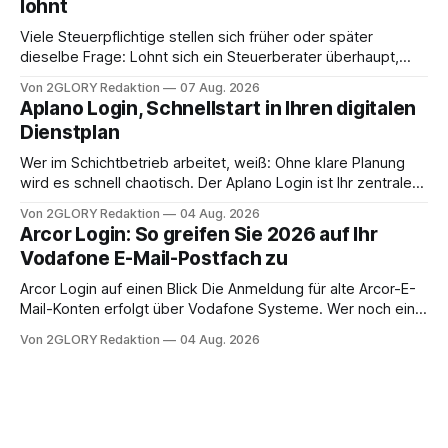
lohnt
Intensivpflege bietet genau diese Alternative: Sie
Viele Steuerpflichtige stellen sich früher oder später
dieselbe Frage: Lohnt sich ein Steuerberater überhaupt,
oder lässt sich die Steuererklärung auch in Eigenregie
Von 2GLORY Redaktion
07 Aug. 2026
erledigen? Die kurze Antwort: Bei einfachen
Aplano Login, Schnellstart in Ihren digitalen
Einkommensverhältnissen reicht häufig eine Steuersoftware
Dienstplan
aus – sobald jedoch mehrere Einkunftsarten
zusammentreffen oder größere finanzielle Veränderungen
Wer im Schichtbetrieb arbeitet, weiß: Ohne klare Planung
anstehen, zahlt sich professionelle Unterstützung meist
wird es schnell chaotisch. Der Aplano Login ist Ihr zentraler
aus.
Zugangspunkt, um dienstpläne, zeiterfassung,
Von 2GLORY Redaktion
04 Aug. 2026
abwesenheiten und die gesamte kommunikation rund um
Arcor Login: So greifen Sie 2026 auf Ihr
Ihr personal digital zu organisieren. In diesem Leitfaden
Vodafone E-Mail-Postfach zu
erfahren Sie alles, was Sie für einen reibungslosen Einstieg
brauchen, von der Registrierung
Arcor Login auf einen Blick Die Anmeldung für alte Arcor-E-
Mail-Konten erfolgt über Vodafone Systeme. Wer noch eine
e mail adresse mit der Endung @arcor.de oder @arcor.net
Von 2GLORY Redaktion
04 Aug. 2026
besitzt, loggt sich heute über das Vodafone E-Mail & Cloud
Portal ein. Der klassische Arcor Login über mail.