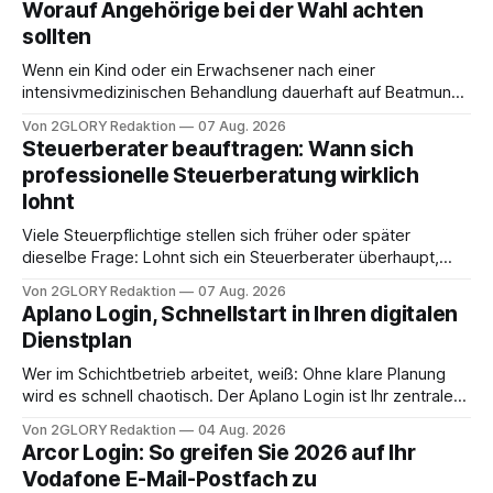
Worauf Angehörige bei der Wahl achten
sollten
Wenn ein Kind oder ein Erwachsener nach einer
intensivmedizinischen Behandlung dauerhaft auf Beatmung
oder eine engmaschige pflegerische Versorgung
Von 2GLORY Redaktion
07 Aug. 2026
angewiesen ist, stellt sich für Familien eine schwierige
Steuerberater beauftragen: Wann sich
Frage: Muss die Versorgung dauerhaft in der Klinik bleiben –
professionelle Steuerberatung wirklich
oder ist ein Leben zu Hause möglich? Die außerklinische
lohnt
Intensivpflege bietet genau diese Alternative: Sie
Viele Steuerpflichtige stellen sich früher oder später
dieselbe Frage: Lohnt sich ein Steuerberater überhaupt,
oder lässt sich die Steuererklärung auch in Eigenregie
Von 2GLORY Redaktion
07 Aug. 2026
erledigen? Die kurze Antwort: Bei einfachen
Aplano Login, Schnellstart in Ihren digitalen
Einkommensverhältnissen reicht häufig eine Steuersoftware
Dienstplan
aus – sobald jedoch mehrere Einkunftsarten
zusammentreffen oder größere finanzielle Veränderungen
Wer im Schichtbetrieb arbeitet, weiß: Ohne klare Planung
anstehen, zahlt sich professionelle Unterstützung meist
wird es schnell chaotisch. Der Aplano Login ist Ihr zentraler
aus.
Zugangspunkt, um dienstpläne, zeiterfassung,
Von 2GLORY Redaktion
04 Aug. 2026
abwesenheiten und die gesamte kommunikation rund um
Arcor Login: So greifen Sie 2026 auf Ihr
Ihr personal digital zu organisieren. In diesem Leitfaden
Vodafone E-Mail-Postfach zu
erfahren Sie alles, was Sie für einen reibungslosen Einstieg