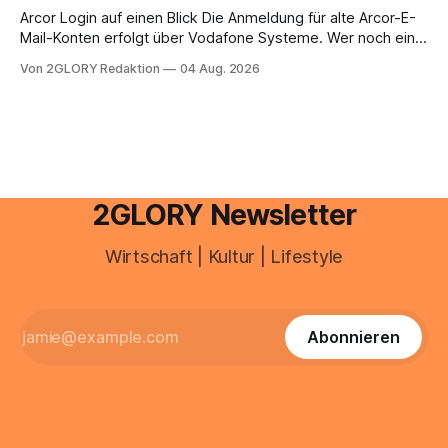
brauchen, von der Registrierung
Arcor Login auf einen Blick Die Anmeldung für alte Arcor-E-
Mail-Konten erfolgt über Vodafone Systeme. Wer noch eine
e mail adresse mit der Endung @arcor.de oder @arcor.net
Von 2GLORY Redaktion
04 Aug. 2026
besitzt, loggt sich heute über das Vodafone E-Mail & Cloud
Portal ein. Der klassische Arcor Login über mail.
2GLORY Newsletter
Wirtschaft | Kultur | Lifestyle
Abonnieren