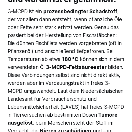
3-MCPD ist ein
prozessbedingter Schadstoff
,
der vor allem dann entsteht, wenn pflanzliche Öle
oder Fette sehr stark erhitzt werden​. Genau das
passiert bei der Herstellung von Fischstäbchen:
Die dünnen Fischfilets werden vorgebraten (oft in
Pflanzenöl) und anschließend tiefgefroren. Bei
Temperaturen ab etwa
180 °C
können sich in dem
verwendeten Öl
3-MCPD-Fettsäureester
bilden​.
Diese Verbindungen selbst sind nicht direkt aktiv,
werden aber im Verdauungstrakt in freies 3-
MCPD umgewandelt. Laut dem Niedersächsischen
Landesamt für Verbraucherschutz und
Lebensmittelsicherheit (LAVES) hat freies 3-MCPD
in Tierversuchen ab bestimmten Dosen
Tumore
ausgelöst
; beim Menschen steht der Stoff im
Verdacht, die
Nieren zu schädigen
und – in