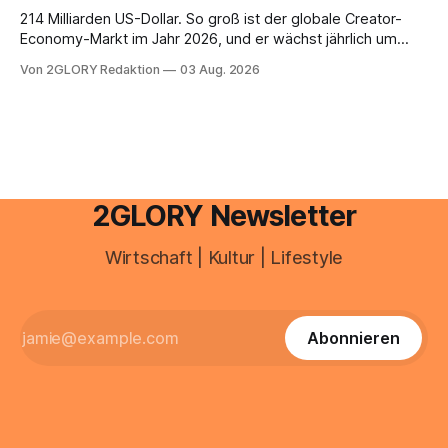
Unreinheiten. Professionelle
214 Milliarden US-Dollar. So groß ist der globale Creator-
Economy-Markt im Jahr 2026, und er wächst jährlich um
mehr als 22 Prozent. Was lange als Nischenphänomen galt,
Von 2GLORY Redaktion
03 Aug. 2026
ist längst ein ernstzunehmender Wirtschaftszweig. Weltweit
sind über 200 Millionen Menschen als Creator aktiv, allein in
Deutschland geht der Markt in
2GLORY Newsletter
Wirtschaft | Kultur | Lifestyle
Abonnieren