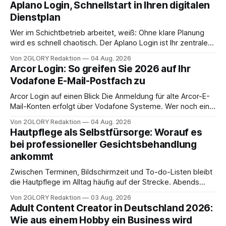
Aplano Login, Schnellstart in Ihren digitalen
Dienstplan
Wer im Schichtbetrieb arbeitet, weiß: Ohne klare Planung
wird es schnell chaotisch. Der Aplano Login ist Ihr zentraler
Zugangspunkt, um dienstpläne, zeiterfassung,
Von 2GLORY Redaktion
04 Aug. 2026
abwesenheiten und die gesamte kommunikation rund um
Arcor Login: So greifen Sie 2026 auf Ihr
Ihr personal digital zu organisieren. In diesem Leitfaden
Vodafone E-Mail-Postfach zu
erfahren Sie alles, was Sie für einen reibungslosen Einstieg
brauchen, von der Registrierung
Arcor Login auf einen Blick Die Anmeldung für alte Arcor-E-
Mail-Konten erfolgt über Vodafone Systeme. Wer noch eine
e mail adresse mit der Endung @arcor.de oder @arcor.net
Von 2GLORY Redaktion
04 Aug. 2026
besitzt, loggt sich heute über das Vodafone E-Mail & Cloud
Hautpflege als Selbstfürsorge: Worauf es
Portal ein. Der klassische Arcor Login über mail.
bei professioneller Gesichtsbehandlung
ankommt
Zwischen Terminen, Bildschirmzeit und To-do-Listen bleibt
die Hautpflege im Alltag häufig auf der Strecke. Abends
schnell abschminken, morgens eine Creme aus der
Von 2GLORY Redaktion
03 Aug. 2026
Drogerie – mehr ist zeitlich oft nicht drin. Dabei reagiert die
Adult Content Creator in Deutschland 2026:
Haut empfindlich auf Stress, Schlafmangel und
Wie aus einem Hobby ein Business wird
Umwelteinflüsse: Sie wirkt müde, spannt oder neigt zu