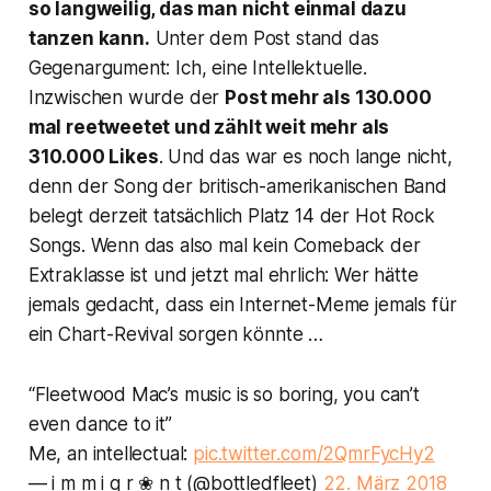
so langweilig, das man nicht einmal dazu
tanzen kann
.
Unter dem Post stand das
Gegenargument:
Ich, eine Intellektuelle.
Inzwischen wurde der
Post mehr als 130.000
mal reetweetet und zählt weit mehr als
310.000 Likes
. Und das war es noch lange nicht,
denn der Song der britisch-amerikanischen Band
belegt derzeit tatsächlich Platz 14 der Hot Rock
Songs. Wenn das also mal kein Comeback der
Extraklasse ist und jetzt mal ehrlich: Wer hätte
jemals gedacht, dass ein Internet-Meme jemals für
ein Chart-Revival sorgen könnte …
“Fleetwood Mac’s music is so boring, you can’t
even dance to it”
Me, an intellectual:
pic.twitter.com/2QmrFycHy2
— i m m i g r ❀ n t (@bottledfleet)
22. März 2018