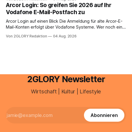
abwesenheiten und die gesamte kommunikation rund um
Arcor Login: So greifen Sie 2026 auf Ihr
Ihr personal digital zu organisieren. In diesem Leitfaden
Vodafone E-Mail-Postfach zu
erfahren Sie alles, was Sie für einen reibungslosen Einstieg
brauchen, von der Registrierung
Arcor Login auf einen Blick Die Anmeldung für alte Arcor-E-
Mail-Konten erfolgt über Vodafone Systeme. Wer noch eine
e mail adresse mit der Endung @arcor.de oder @arcor.net
Von 2GLORY Redaktion
04 Aug. 2026
besitzt, loggt sich heute über das Vodafone E-Mail & Cloud
Portal ein. Der klassische Arcor Login über mail.
2GLORY Newsletter
Wirtschaft | Kultur | Lifestyle
Abonnieren