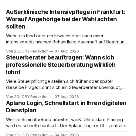
Außerklinische Intensivpflege in Frankfurt:
Worauf Angehörige bei der Wahl achten
sollten
Wenn ein Kind oder ein Erwachsener nach einer
intensivmedizinischen Behandlung dauerhaft auf Beatmung
oder eine engmaschige pflegerische Versorgung
Von 2GLORY Redaktion
07 Aug. 2026
angewiesen ist, stellt sich für Familien eine schwierige
Steuerberater beauftragen: Wann sich
Frage: Muss die Versorgung dauerhaft in der Klinik bleiben –
professionelle Steuerberatung wirklich
oder ist ein Leben zu Hause möglich? Die außerklinische
lohnt
Intensivpflege bietet genau diese Alternative: Sie
Viele Steuerpflichtige stellen sich früher oder später
dieselbe Frage: Lohnt sich ein Steuerberater überhaupt,
oder lässt sich die Steuererklärung auch in Eigenregie
Von 2GLORY Redaktion
07 Aug. 2026
erledigen? Die kurze Antwort: Bei einfachen
Aplano Login, Schnellstart in Ihren digitalen
Einkommensverhältnissen reicht häufig eine Steuersoftware
Dienstplan
aus – sobald jedoch mehrere Einkunftsarten
zusammentreffen oder größere finanzielle Veränderungen
Wer im Schichtbetrieb arbeitet, weiß: Ohne klare Planung
anstehen, zahlt sich professionelle Unterstützung meist
wird es schnell chaotisch. Der Aplano Login ist Ihr zentraler
aus.
Zugangspunkt, um dienstpläne, zeiterfassung,
Von 2GLORY Redaktion
04 Aug. 2026