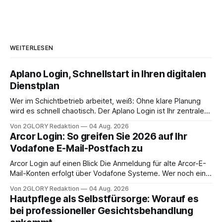
WEITERLESEN
Aplano Login, Schnellstart in Ihren digitalen
Dienstplan
Wer im Schichtbetrieb arbeitet, weiß: Ohne klare Planung
wird es schnell chaotisch. Der Aplano Login ist Ihr zentraler
Zugangspunkt, um dienstpläne, zeiterfassung,
Von 2GLORY Redaktion
04 Aug. 2026
abwesenheiten und die gesamte kommunikation rund um
Arcor Login: So greifen Sie 2026 auf Ihr
Ihr personal digital zu organisieren. In diesem Leitfaden
Vodafone E-Mail-Postfach zu
erfahren Sie alles, was Sie für einen reibungslosen Einstieg
brauchen, von der Registrierung
Arcor Login auf einen Blick Die Anmeldung für alte Arcor-E-
Mail-Konten erfolgt über Vodafone Systeme. Wer noch eine
e mail adresse mit der Endung @arcor.de oder @arcor.net
Von 2GLORY Redaktion
04 Aug. 2026
besitzt, loggt sich heute über das Vodafone E-Mail & Cloud
Hautpflege als Selbstfürsorge: Worauf es
Portal ein. Der klassische Arcor Login über mail.
bei professioneller Gesichtsbehandlung