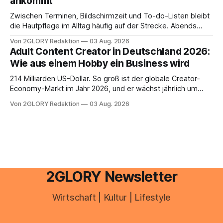
ankommt
Zwischen Terminen, Bildschirmzeit und To-do-Listen bleibt
die Hautpflege im Alltag häufig auf der Strecke. Abends
schnell abschminken, morgens eine Creme aus der
Von 2GLORY Redaktion
03 Aug. 2026
Drogerie – mehr ist zeitlich oft nicht drin. Dabei reagiert die
Adult Content Creator in Deutschland 2026:
Haut empfindlich auf Stress, Schlafmangel und
Wie aus einem Hobby ein Business wird
Umwelteinflüsse: Sie wirkt müde, spannt oder neigt zu
Unreinheiten. Professionelle
214 Milliarden US-Dollar. So groß ist der globale Creator-
Economy-Markt im Jahr 2026, und er wächst jährlich um
mehr als 22 Prozent. Was lange als Nischenphänomen galt,
Von 2GLORY Redaktion
03 Aug. 2026
ist längst ein ernstzunehmender Wirtschaftszweig. Weltweit
sind über 200 Millionen Menschen als Creator aktiv, allein in
Deutschland geht der Markt in
2GLORY Newsletter
Wirtschaft | Kultur | Lifestyle