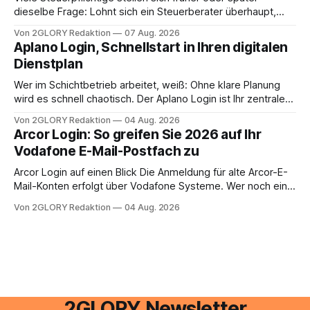
dieselbe Frage: Lohnt sich ein Steuerberater überhaupt,
oder lässt sich die Steuererklärung auch in Eigenregie
Von 2GLORY Redaktion
07 Aug. 2026
erledigen? Die kurze Antwort: Bei einfachen
Aplano Login, Schnellstart in Ihren digitalen
Einkommensverhältnissen reicht häufig eine Steuersoftware
Dienstplan
aus – sobald jedoch mehrere Einkunftsarten
zusammentreffen oder größere finanzielle Veränderungen
Wer im Schichtbetrieb arbeitet, weiß: Ohne klare Planung
anstehen, zahlt sich professionelle Unterstützung meist
wird es schnell chaotisch. Der Aplano Login ist Ihr zentraler
aus.
Zugangspunkt, um dienstpläne, zeiterfassung,
Von 2GLORY Redaktion
04 Aug. 2026
abwesenheiten und die gesamte kommunikation rund um
Arcor Login: So greifen Sie 2026 auf Ihr
Ihr personal digital zu organisieren. In diesem Leitfaden
Vodafone E-Mail-Postfach zu
erfahren Sie alles, was Sie für einen reibungslosen Einstieg
brauchen, von der Registrierung
Arcor Login auf einen Blick Die Anmeldung für alte Arcor-E-
Mail-Konten erfolgt über Vodafone Systeme. Wer noch eine
e mail adresse mit der Endung @arcor.de oder @arcor.net
Von 2GLORY Redaktion
04 Aug. 2026
besitzt, loggt sich heute über das Vodafone E-Mail & Cloud
Portal ein. Der klassische Arcor Login über mail.
2GLORY Newsletter