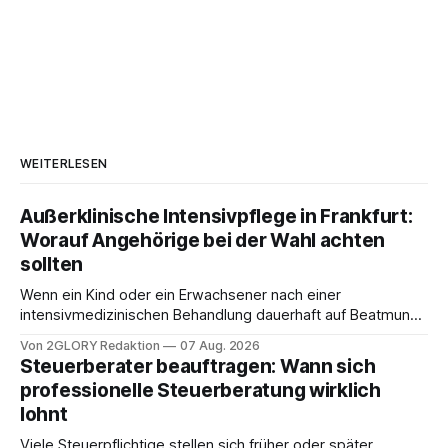
WEITERLESEN
Außerklinische Intensivpflege in Frankfurt:
Worauf Angehörige bei der Wahl achten
sollten
Wenn ein Kind oder ein Erwachsener nach einer
intensivmedizinischen Behandlung dauerhaft auf Beatmung
oder eine engmaschige pflegerische Versorgung
Von 2GLORY Redaktion
07 Aug. 2026
angewiesen ist, stellt sich für Familien eine schwierige
Steuerberater beauftragen: Wann sich
Frage: Muss die Versorgung dauerhaft in der Klinik bleiben –
professionelle Steuerberatung wirklich
oder ist ein Leben zu Hause möglich? Die außerklinische
lohnt
Intensivpflege bietet genau diese Alternative: Sie
Viele Steuerpflichtige stellen sich früher oder später