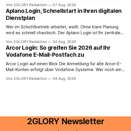
oder lässt sich die Steuererklärung auch in Eigenregie
Von 2GLORY Redaktion
07 Aug. 2026
erledigen? Die kurze Antwort: Bei einfachen
Aplano Login, Schnellstart in Ihren digitalen
Einkommensverhältnissen reicht häufig eine Steuersoftware
Dienstplan
aus – sobald jedoch mehrere Einkunftsarten
zusammentreffen oder größere finanzielle Veränderungen
Wer im Schichtbetrieb arbeitet, weiß: Ohne klare Planung
anstehen, zahlt sich professionelle Unterstützung meist
wird es schnell chaotisch. Der Aplano Login ist Ihr zentraler
aus.
Zugangspunkt, um dienstpläne, zeiterfassung,
Von 2GLORY Redaktion
04 Aug. 2026
abwesenheiten und die gesamte kommunikation rund um
Arcor Login: So greifen Sie 2026 auf Ihr
Ihr personal digital zu organisieren. In diesem Leitfaden
Vodafone E-Mail-Postfach zu
erfahren Sie alles, was Sie für einen reibungslosen Einstieg
brauchen, von der Registrierung
Arcor Login auf einen Blick Die Anmeldung für alte Arcor-E-
Mail-Konten erfolgt über Vodafone Systeme. Wer noch eine
e mail adresse mit der Endung @arcor.de oder @arcor.net
Von 2GLORY Redaktion
04 Aug. 2026
besitzt, loggt sich heute über das Vodafone E-Mail & Cloud
Portal ein. Der klassische Arcor Login über mail.
2GLORY Newsletter