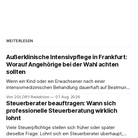
WEITERLESEN
Außerklinische Intensivpflege in Frankfurt:
Worauf Angehörige bei der Wahl achten
sollten
Wenn ein Kind oder ein Erwachsener nach einer
intensivmedizinischen Behandlung dauerhaft auf Beatmung
oder eine engmaschige pflegerische Versorgung
Von 2GLORY Redaktion
07 Aug. 2026
angewiesen ist, stellt sich für Familien eine schwierige
Steuerberater beauftragen: Wann sich
Frage: Muss die Versorgung dauerhaft in der Klinik bleiben –
professionelle Steuerberatung wirklich
oder ist ein Leben zu Hause möglich? Die außerklinische
lohnt
Intensivpflege bietet genau diese Alternative: Sie
Viele Steuerpflichtige stellen sich früher oder später
dieselbe Frage: Lohnt sich ein Steuerberater überhaupt,