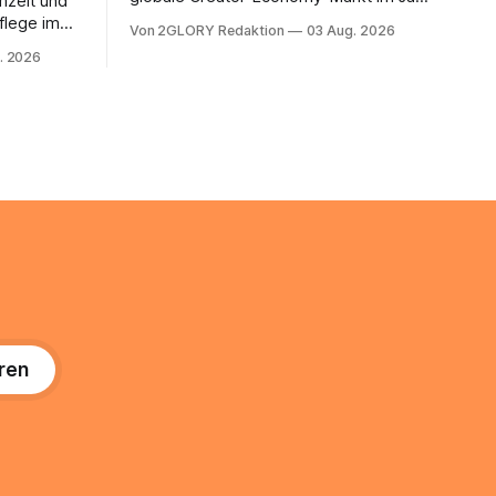
mzeit und
2026, und er wächst jährlich um mehr als
flege im
Von 2GLORY Redaktion
03 Aug. 2026
22 Prozent. Was lange als
. Abends
. 2026
Nischenphänomen galt, ist längst ein
s eine
ernstzunehmender Wirtschaftszweig.
r ist
Weltweit sind über 200 Millionen
agiert die
Menschen als Creator aktiv, allein in
Deutschland geht der Markt in
üsse: Sie
 zu
ren