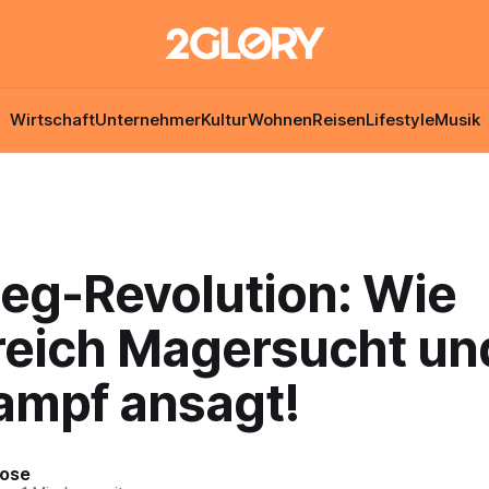
Wirtschaft
Unternehmer
Kultur
Wohnen
Reisen
Lifestyle
Musik
teg-Revolution: Wie
reich Magersucht un
ampf ansagt!
Rose