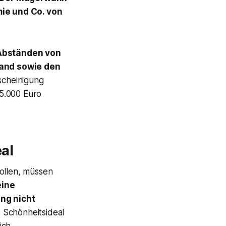
ie und Co. von
Abständen von
tand sowie den
scheinigung
5.000 Euro
al
wollen, müssen
eine
ng nicht
 Schönheitsideal