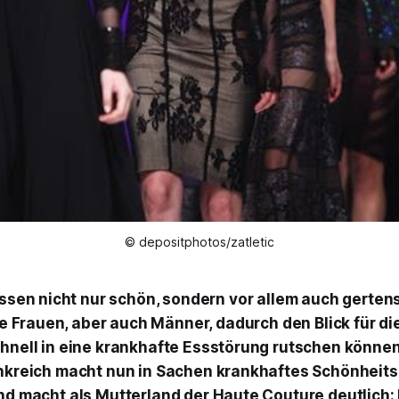
© depositphotos/zatletic
ssen nicht nur schön, sondern vor allem auch gertens
e Frauen, aber auch Männer, dadurch den Blick für die
chnell in eine krankhafte Essstörung rutschen können
ankreich macht nun in Sachen krankhaftes Schönheits
und macht als Mutterland der Haute Couture deutlic