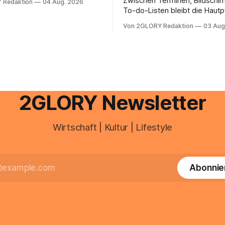
Zwischen Terminen, Bildschir
 Redaktion
04 Aug. 2026
e mail adresse mit der Endung
To-do-Listen bleibt die Hautp
oder @arcor.net besitzt,
Alltag häufig auf der Strecke
 heute über das Vodafone E-
Von 2GLORY Redaktion
03 Aug
schnell abschminken, morgen
d Portal ein. Der klassische
Creme aus der Drogerie – meh
 über mail.
zeitlich oft nicht drin. Dabei re
Haut empfindlich auf Stress,
Schlafmangel und Umwelteinfl
wirkt müde, spannt oder neigt
Unreinheiten. Professionelle
2GLORY Newsletter
Wirtschaft | Kultur | Lifestyle
Abonnie