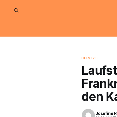
LIFESTYLE
Laufs
Frank
den K
Josefine 