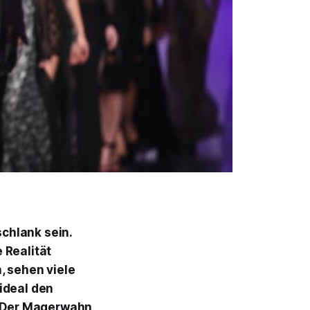
chlank sein.
 Realität
, sehen viele
ideal den
h: Der Magerwahn