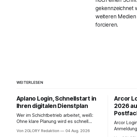
noch einen Schri
gekennzeichnet we
weiteren Medien 
forcieren.
WEITERLESEN
Aplano Login, Schnellstart in
Arcor Lo
Ihren digitalen Dienstplan
2026 au
Postfac
Wer im Schichtbetrieb arbeitet, weiß:
Ohne klare Planung wird es schnell
Arcor Login 
chaotisch. Der Aplano Login ist Ihr
Anmeldung 
Von 2GLORY Redaktion
04 Aug. 2026
zentraler Zugangspunkt, um dienstpläne,
erfolgt üb