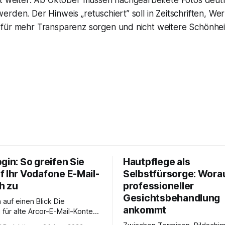
tt weiter: Ab Oktober müssen nachgearbeitete Fotos deutl
rden. Der Hinweis „retuschiert” soll in Zeitschriften, W
für mehr Transparenz sorgen und nicht weitere Schönhei
gin: So greifen Sie
Hautpflege als
f Ihr Vodafone E-Mail-
Selbstfürsorge: Worau
h zu
professioneller
Gesichtsbehandlung
auf einen Blick Die
ankommt
für alte Arcor-E-Mail-Konten
er Vodafone Systeme. Wer