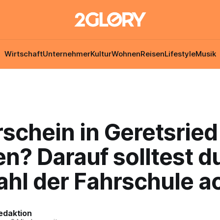
Wirtschaft
Unternehmer
Kultur
Wohnen
Reisen
Lifestyle
Musik
schein in Geretsried
? Darauf solltest du
ahl der Fahrschule a
edaktion