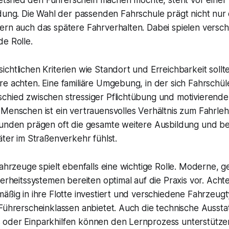
ung. Die Wahl der passenden Fahrschule prägt nicht nur d
ern auch das spätere Fahrverhalten. Dabei spielen versc
e Rolle.
chtlichen Kriterien wie Standort und Erreichbarkeit soll
e achten. Eine familiäre Umgebung, in der sich Fahrschül
chied zwischen stressiger Pflichtübung und motivierende
 Menschen ist ein vertrauensvolles Verhältnis zum Fahrle
tunden prägen oft die gesamte weitere Ausbildung und be
äter im Straßenverkehr fühlst.
Fahrzeuge spielt ebenfalls eine wichtige Rolle. Moderne, 
herheitssystemen bereiten optimal auf die Praxis vor. Acht
äßig in ihre Flotte investiert und verschiedene Fahrzeug
Führerscheinklassen anbietet. Auch die technische Aussta
oder Einparkhilfen können den Lernprozess unterstützen