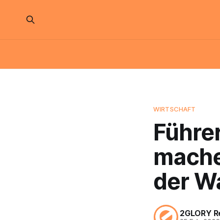
WIRTSCHAFT
Führer
machen
der W
2GLORY R