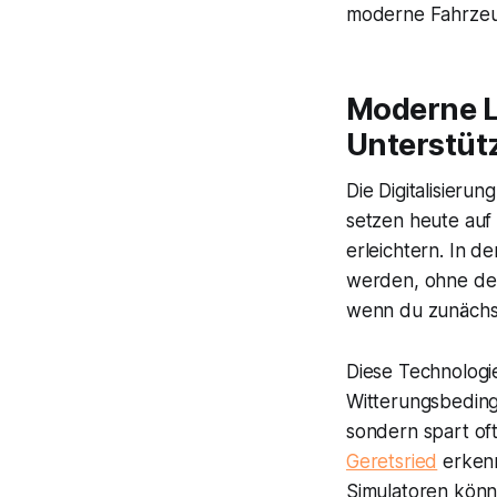
moderne Fahrzeu
Moderne L
Unterstüt
Die Digitalisieru
setzen heute auf
erleichtern. In 
werden, ohne den
wenn du zunächst
Diese Technologi
Witterungsbedingu
sondern spart of
Geretsried
erkenn
Simulatoren könn