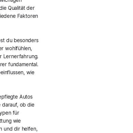
ie Qualität der
hiedene Faktoren
test du besonders
er wohlfühlen,
r Lernerfahrung.
hrer fundamental.
einflussen, wie
gepflegte Autos
e darauf, ob die
typen für
ttung wie
 und dir helfen,