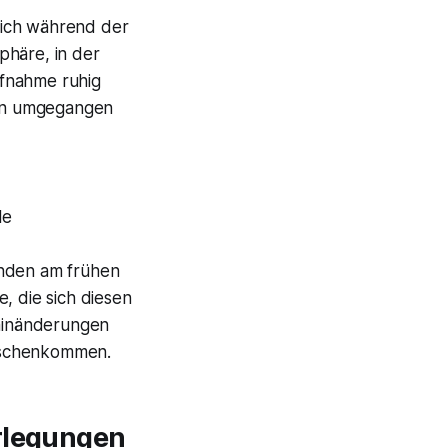
sich während der
phäre, in der
ufnahme ruhig
pen umgegangen
le
unden am frühen
, die sich diesen
rminänderungen
zwischenkommen.
erlegungen