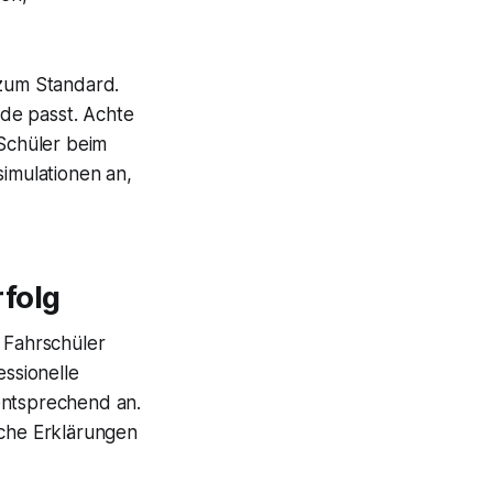
 zum Standard.
de passt. Achte
 Schüler beim
simulationen an,
rfolg
r Fahrschüler
essionelle
entsprechend an.
che Erklärungen