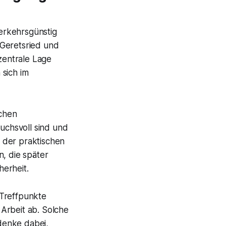
verkehrsgünstig
n Geretsried und
zentrale Lage
 sich im
ichen
uchsvoll sind und
 der praktischen
n, die später
erheit.
 Treffpunkte
Arbeit ab. Solche
denke dabei,