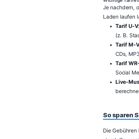
Wichtige Tarife 
Je nachdem, ob
Laden laufen l
Tarif U-V
(z. B. Sta
Tarif M-V
CDs, MP3
Tarif WR
Social Me
Live-Mus
berechnet
So sparen S
Die Gebühren k