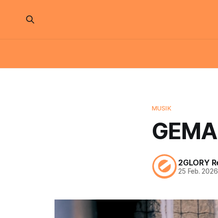
MUSIK
GEMA 
2GLORY R
25 Feb. 202