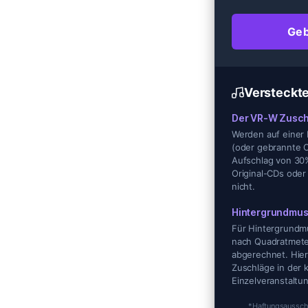
Geb
Versteckte
Der VR-W Zusch
Werden auf einer
(oder gebrannte C
Aufschlag von 30% 
Original-CDs oder
nicht.
Hintergrundmus
Für Hintergrundmu
nach Quadratmete
abgerechnet. Hier
Zuschläge in der 
Einzelveranstaltu
*Haftungsausschl