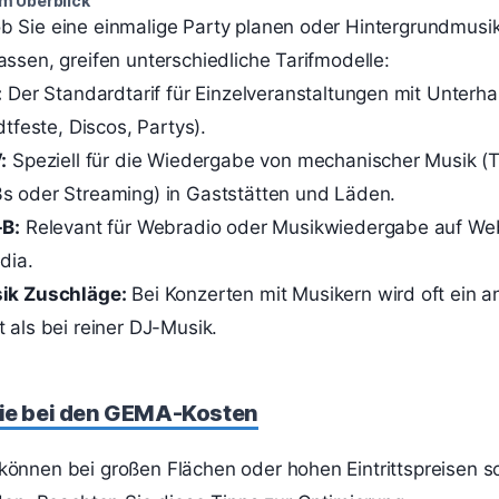
im Überblick
 Sie eine einmalige Party planen oder Hintergrundmusik
assen, greifen unterschiedliche Tarifmodelle:
:
Der Standardtarif für Einzelveranstaltungen mit Unterh
dtfeste, Discos, Partys).
:
Speziell für die Wiedergabe von mechanischer Musik (T
s oder Streaming) in Gaststätten und Läden.
-B:
Relevant für Webradio oder Musikwiedergabe auf We
dia.
ik Zuschläge:
Bei Konzerten mit Musikern wird oft ein a
 als bei reiner DJ-Musik.
ie bei den GEMA-Kosten
önnen bei großen Flächen oder hohen Eintrittspreisen sc