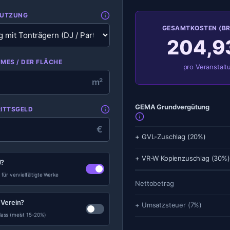
NUTZUNG
GESAMTKOSTEN (B
204,9
MES / DER FLÄCHE
pro Veranstalt
m²
GEMA Grundvergütung
RITTSGELD
€
+ GVL-Zuschlag (20%)
+ VR-W Kopienzuschlag (30%)
J?
ür vervielfältigte Werke
Nettobetrag
 Verein?
+ Umsatzsteuer (7%)
ass (meist 15-20%)