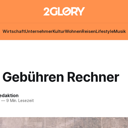
Wirtschaft
Unternehmer
Kultur
Wohnen
Reisen
Lifestyle
Musik
Gebühren Rechner
edaktion
6
—
9 Min. Lesezeit