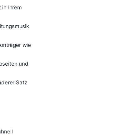
 in Ihrem
altungsmusik
onträger wie
bseiten und
nderer Satz
hnell