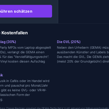
ühren schätzen
 Kostenfallen
lag (30%)
Die GVL (20%)
 Party MP3s vom Laptop abgespielt
Neben den Urhebern (GEMA) müss
Ds), verlangt die GEMA einen
ausübenden Künstler und Labels b
für das "Vervielfältigungsrecht".
Das macht die GVL. Die GEMA zieh
 Vinyl kosten diesen Aufschlag
(meist 20% der Grundgebühr) direk
ik
sik in Cafés oder im Handel wird
rn und pauschal pro Monat/Jahr
 gibt es keine GVL- oder VR-W-
klassischen Form der
ng.
uss: Dieser Rechner simuliert die GEMA-Tarife (M-V, U-K) anhand von Näherungsformeln 