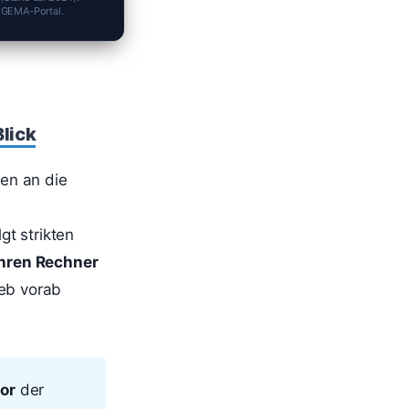
s GEMA-Portal.
lick
ren an die
gt strikten
ren Rechner
ieb vorab
or
der