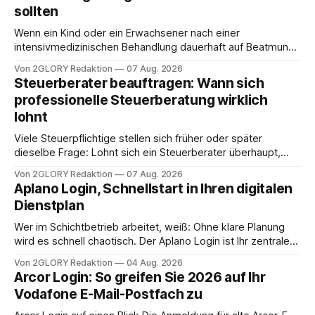
sollten
Wenn ein Kind oder ein Erwachsener nach einer
intensivmedizinischen Behandlung dauerhaft auf Beatmung
oder eine engmaschige pflegerische Versorgung
Von 2GLORY Redaktion
07 Aug. 2026
angewiesen ist, stellt sich für Familien eine schwierige
Steuerberater beauftragen: Wann sich
Frage: Muss die Versorgung dauerhaft in der Klinik bleiben –
professionelle Steuerberatung wirklich
oder ist ein Leben zu Hause möglich? Die außerklinische
lohnt
Intensivpflege bietet genau diese Alternative: Sie
Viele Steuerpflichtige stellen sich früher oder später
dieselbe Frage: Lohnt sich ein Steuerberater überhaupt,
oder lässt sich die Steuererklärung auch in Eigenregie
Von 2GLORY Redaktion
07 Aug. 2026
erledigen? Die kurze Antwort: Bei einfachen
Aplano Login, Schnellstart in Ihren digitalen
Einkommensverhältnissen reicht häufig eine Steuersoftware
Dienstplan
aus – sobald jedoch mehrere Einkunftsarten
zusammentreffen oder größere finanzielle Veränderungen
Wer im Schichtbetrieb arbeitet, weiß: Ohne klare Planung
anstehen, zahlt sich professionelle Unterstützung meist
wird es schnell chaotisch. Der Aplano Login ist Ihr zentraler
aus.
Zugangspunkt, um dienstpläne, zeiterfassung,
Von 2GLORY Redaktion
04 Aug. 2026
abwesenheiten und die gesamte kommunikation rund um
Arcor Login: So greifen Sie 2026 auf Ihr
Ihr personal digital zu organisieren. In diesem Leitfaden
Vodafone E-Mail-Postfach zu
erfahren Sie alles, was Sie für einen reibungslosen Einstieg
brauchen, von der Registrierung