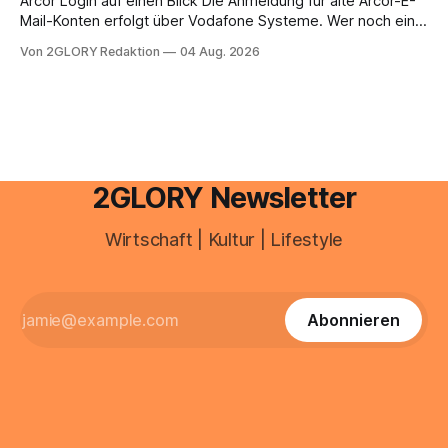
Arcor Login auf einen Blick Die Anmeldung für alte Arcor-E-
Mail-Konten erfolgt über Vodafone Systeme. Wer noch eine
e mail adresse mit der Endung @arcor.de oder @arcor.net
Von 2GLORY Redaktion
04 Aug. 2026
besitzt, loggt sich heute über das Vodafone E-Mail & Cloud
Portal ein. Der klassische Arcor Login über mail.
2GLORY Newsletter
Wirtschaft | Kultur | Lifestyle
Abonnieren