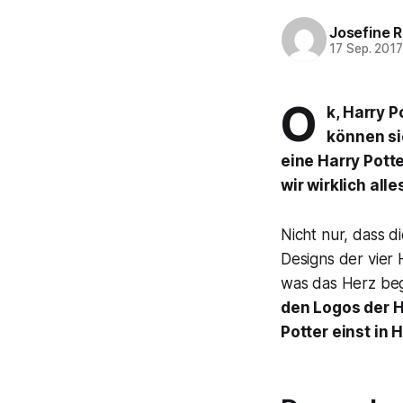
Josefine 
17 Sep. 201
O
k, Harry 
können si
eine Harry Pott
wir wirklich all
Nicht nur, dass d
Designs der vier 
was das Herz be
den Logos der H
Potter einst in 