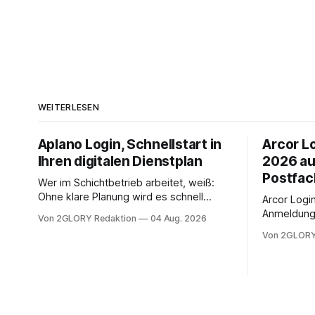
WEITERLESEN
Aplano Login, Schnellstart in
Arcor Lo
Ihren digitalen Dienstplan
2026 au
Postfac
Wer im Schichtbetrieb arbeitet, weiß:
Ohne klare Planung wird es schnell
Arcor Login 
chaotisch. Der Aplano Login ist Ihr
Anmeldung 
Von 2GLORY Redaktion
04 Aug. 2026
zentraler Zugangspunkt, um dienstpläne,
erfolgt üb
Von 2GLORY
zeiterfassung, abwesenheiten und die
noch eine 
gesamte kommunikation rund um Ihr
@arcor.de 
personal digital zu organisieren. In
loggt sich
diesem Leitfaden erfahren Sie alles, was
Mail & Clou
Sie für einen reibungslosen Einstieg
Arcor Login
brauchen, von der Registrierung