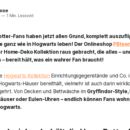
Rose
7
—
1 Min. Lesezeit
Potter-Fans haben jetzt allen Grund, komplett auszufl
e ganz wie in Hogwarts leben! Der Onlineshop
PBtee
er Home-Deko Kollektion raus gebracht, die alles – u
es – bereit hält, was ein wahrer Fan braucht!
ie
Hogwarts-Kollektion
Einrichtungsgegenstände und Co. i
Hogwarts-Häuser bereithält, vielmehr ist auch darin wirklic
gehrt. Von Decken und Bettwäsche im
Gryffindor-Style,
äuser oder Eulen-Uhren – endlich können Fans wohn
Hogwarts.