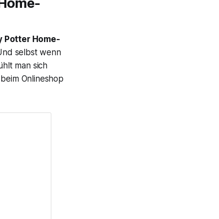
r Home-
y Potter Home-
Und selbst wenn
ühlt man sich
s beim Onlineshop