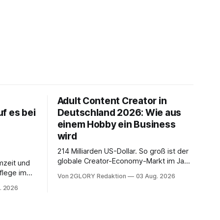
Adult Content Creator in
f es bei
Deutschland 2026: Wie aus
einem Hobby ein Business
wird
214 Milliarden US-Dollar. So groß ist der
globale Creator-Economy-Markt im Jahr
mzeit und
2026, und er wächst jährlich um mehr als
flege im
Von 2GLORY Redaktion
03 Aug. 2026
22 Prozent. Was lange als
. Abends
. 2026
Nischenphänomen galt, ist längst ein
s eine
ernstzunehmender Wirtschaftszweig.
r ist
Weltweit sind über 200 Millionen
agiert die