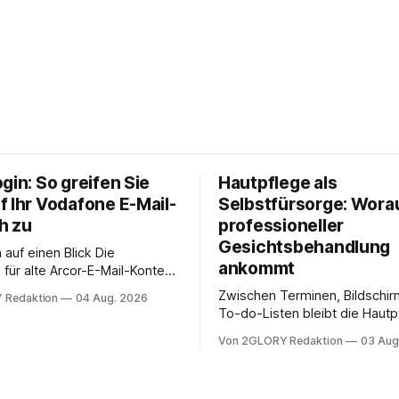
gin: So greifen Sie
Hautpflege als
f Ihr Vodafone E-Mail-
Selbstfürsorge: Worau
h zu
professioneller
Gesichtsbehandlung
auf einen Blick Die
ankommt
für alte Arcor-E-Mail-Konten
er Vodafone Systeme. Wer
Zwischen Terminen, Bildschir
 Redaktion
04 Aug. 2026
e mail adresse mit der Endung
To-do-Listen bleibt die Hautp
oder @arcor.net besitzt,
Alltag häufig auf der Strecke
 heute über das Vodafone E-
Von 2GLORY Redaktion
03 Aug
schnell abschminken, morgen
d Portal ein. Der klassische
Creme aus der Drogerie – meh
 über mail.
zeitlich oft nicht drin. Dabei re