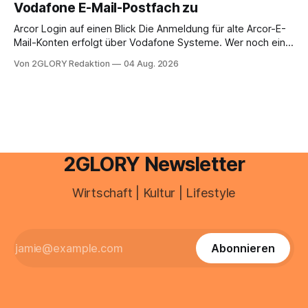
Vodafone E-Mail-Postfach zu
erfahren Sie alles, was Sie für einen reibungslosen Einstieg
brauchen, von der Registrierung
Arcor Login auf einen Blick Die Anmeldung für alte Arcor-E-
Mail-Konten erfolgt über Vodafone Systeme. Wer noch eine
e mail adresse mit der Endung @arcor.de oder @arcor.net
Von 2GLORY Redaktion
04 Aug. 2026
besitzt, loggt sich heute über das Vodafone E-Mail & Cloud
Portal ein. Der klassische Arcor Login über mail.
2GLORY Newsletter
Wirtschaft | Kultur | Lifestyle
Abonnieren