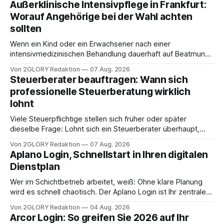
Außerklinische Intensivpflege in Frankfurt:
Worauf Angehörige bei der Wahl achten
sollten
Wenn ein Kind oder ein Erwachsener nach einer
intensivmedizinischen Behandlung dauerhaft auf Beatmung
oder eine engmaschige pflegerische Versorgung
Von 2GLORY Redaktion
07 Aug. 2026
angewiesen ist, stellt sich für Familien eine schwierige
Steuerberater beauftragen: Wann sich
Frage: Muss die Versorgung dauerhaft in der Klinik bleiben –
professionelle Steuerberatung wirklich
oder ist ein Leben zu Hause möglich? Die außerklinische
lohnt
Intensivpflege bietet genau diese Alternative: Sie
Viele Steuerpflichtige stellen sich früher oder später
dieselbe Frage: Lohnt sich ein Steuerberater überhaupt,
oder lässt sich die Steuererklärung auch in Eigenregie
Von 2GLORY Redaktion
07 Aug. 2026
erledigen? Die kurze Antwort: Bei einfachen
Aplano Login, Schnellstart in Ihren digitalen
Einkommensverhältnissen reicht häufig eine Steuersoftware
Dienstplan
aus – sobald jedoch mehrere Einkunftsarten
zusammentreffen oder größere finanzielle Veränderungen
Wer im Schichtbetrieb arbeitet, weiß: Ohne klare Planung
anstehen, zahlt sich professionelle Unterstützung meist
wird es schnell chaotisch. Der Aplano Login ist Ihr zentraler
aus.
Zugangspunkt, um dienstpläne, zeiterfassung,
Von 2GLORY Redaktion
04 Aug. 2026
abwesenheiten und die gesamte kommunikation rund um
Arcor Login: So greifen Sie 2026 auf Ihr
Ihr personal digital zu organisieren. In diesem Leitfaden