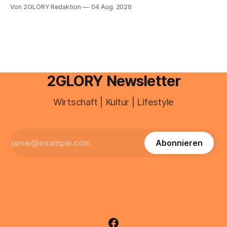
e mail adresse mit der Endung @arcor.de oder @arcor.net
Von 2GLORY Redaktion
04 Aug. 2026
besitzt, loggt sich heute über das Vodafone E-Mail & Cloud
Portal ein. Der klassische Arcor Login über mail.
2GLORY Newsletter
Wirtschaft | Kultur | Lifestyle
Abonnieren