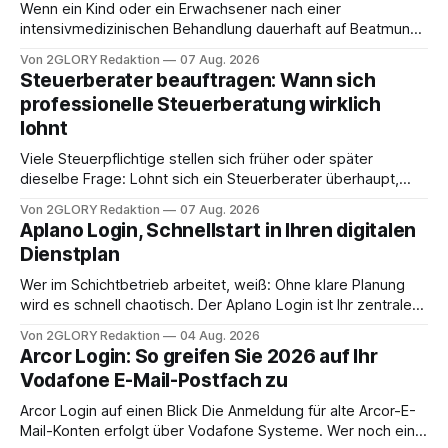
Wenn ein Kind oder ein Erwachsener nach einer
intensivmedizinischen Behandlung dauerhaft auf Beatmung
oder eine engmaschige pflegerische Versorgung
Von 2GLORY Redaktion
07 Aug. 2026
angewiesen ist, stellt sich für Familien eine schwierige
Steuerberater beauftragen: Wann sich
Frage: Muss die Versorgung dauerhaft in der Klinik bleiben –
professionelle Steuerberatung wirklich
oder ist ein Leben zu Hause möglich? Die außerklinische
lohnt
Intensivpflege bietet genau diese Alternative: Sie
Viele Steuerpflichtige stellen sich früher oder später
dieselbe Frage: Lohnt sich ein Steuerberater überhaupt,
oder lässt sich die Steuererklärung auch in Eigenregie
Von 2GLORY Redaktion
07 Aug. 2026
erledigen? Die kurze Antwort: Bei einfachen
Aplano Login, Schnellstart in Ihren digitalen
Einkommensverhältnissen reicht häufig eine Steuersoftware
Dienstplan
aus – sobald jedoch mehrere Einkunftsarten
zusammentreffen oder größere finanzielle Veränderungen
Wer im Schichtbetrieb arbeitet, weiß: Ohne klare Planung
anstehen, zahlt sich professionelle Unterstützung meist
wird es schnell chaotisch. Der Aplano Login ist Ihr zentraler
aus.
Zugangspunkt, um dienstpläne, zeiterfassung,
Von 2GLORY Redaktion
04 Aug. 2026
abwesenheiten und die gesamte kommunikation rund um
Arcor Login: So greifen Sie 2026 auf Ihr
Ihr personal digital zu organisieren. In diesem Leitfaden
Vodafone E-Mail-Postfach zu
erfahren Sie alles, was Sie für einen reibungslosen Einstieg
brauchen, von der Registrierung
Arcor Login auf einen Blick Die Anmeldung für alte Arcor-E-
Mail-Konten erfolgt über Vodafone Systeme. Wer noch eine