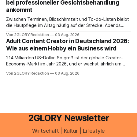
bei professioneller Gesichtsbehandlung
ankommt
Zwischen Terminen, Bildschirmzeit und To-do-Listen bleibt
die Hautpflege im Alltag häufig auf der Strecke. Abends
schnell abschminken, morgens eine Creme aus der
Von 2GLORY Redaktion
03 Aug. 2026
Drogerie – mehr ist zeitlich oft nicht drin. Dabei reagiert die
Adult Content Creator in Deutschland 2026:
Haut empfindlich auf Stress, Schlafmangel und
Wie aus einem Hobby ein Business wird
Umwelteinflüsse: Sie wirkt müde, spannt oder neigt zu
Unreinheiten. Professionelle
214 Milliarden US-Dollar. So groß ist der globale Creator-
Economy-Markt im Jahr 2026, und er wächst jährlich um
mehr als 22 Prozent. Was lange als Nischenphänomen galt,
Von 2GLORY Redaktion
03 Aug. 2026
ist längst ein ernstzunehmender Wirtschaftszweig. Weltweit
sind über 200 Millionen Menschen als Creator aktiv, allein in
Deutschland geht der Markt in
2GLORY Newsletter
Wirtschaft | Kultur | Lifestyle