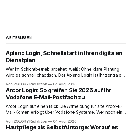
WEITERLESEN
Aplano Login, Schnellstart in Ihren digitalen
Dienstplan
Wer im Schichtbetrieb arbeitet, weiß: Ohne klare Planung
wird es schnell chaotisch. Der Aplano Login ist Ihr zentraler
Zugangspunkt, um dienstpläne, zeiterfassung,
Von 2GLORY Redaktion
04 Aug. 2026
abwesenheiten und die gesamte kommunikation rund um
Arcor Login: So greifen Sie 2026 auf Ihr
Ihr personal digital zu organisieren. In diesem Leitfaden
Vodafone E-Mail-Postfach zu
erfahren Sie alles, was Sie für einen reibungslosen Einstieg
brauchen, von der Registrierung
Arcor Login auf einen Blick Die Anmeldung für alte Arcor-E-
Mail-Konten erfolgt über Vodafone Systeme. Wer noch eine
e mail adresse mit der Endung @arcor.de oder @arcor.net
Von 2GLORY Redaktion
04 Aug. 2026
besitzt, loggt sich heute über das Vodafone E-Mail & Cloud
Hautpflege als Selbstfürsorge: Worauf es
Portal ein. Der klassische Arcor Login über mail.