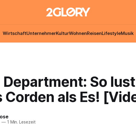
Wirtschaft
Unternehmer
Kultur
Wohnen
Reisen
Lifestyle
Musik
 Department: So lusti
 Corden als Es! [Vid
Rose
7
—
1 Min. Lesezeit