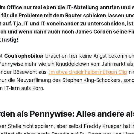
 im Office nur mal eben die IT-Abteilung anrufen und 
für die Probleme mit dem Router schicken lassen un
 auf. Tja, IT und IT voneinander zu unterscheiden, is
ach und wenn dann auch noch James Corden seine Fin
 lustig!
st
Coulrophobiker
brauchen hier keine Angst bekommen
 Pennywise mehr wie ein Knuddelclown vom Jahrmarkt als
ender Bösewicht aus.
Im etwa dreieinhalbminütigen Clip
ni
nur die Neuverfilmung des Stephen King-Schockers, sond
 IT-lern aufs Korn.
en als Pennywise: Alles andere al
ser Stelle nicht spoilern, aber selbst Freddy Krueger hat 