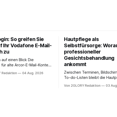
gin: So greifen Sie
Hautpflege als
f Ihr Vodafone E-Mail-
Selbstfürsorge: Worau
h zu
professioneller
Gesichtsbehandlung
auf einen Blick Die
ankommt
für alte Arcor-E-Mail-Konten
er Vodafone Systeme. Wer
Zwischen Terminen, Bildschir
 Redaktion
04 Aug. 2026
e mail adresse mit der Endung
To-do-Listen bleibt die Hautp
oder @arcor.net besitzt,
Alltag häufig auf der Strecke
 heute über das Vodafone E-
Von 2GLORY Redaktion
03 Aug
schnell abschminken, morgen
d Portal ein. Der klassische
Creme aus der Drogerie – meh
 über mail.
zeitlich oft nicht drin. Dabei re
Haut empfindlich auf Stress,
Schlafmangel und Umwelteinfl
wirkt müde, spannt oder neigt