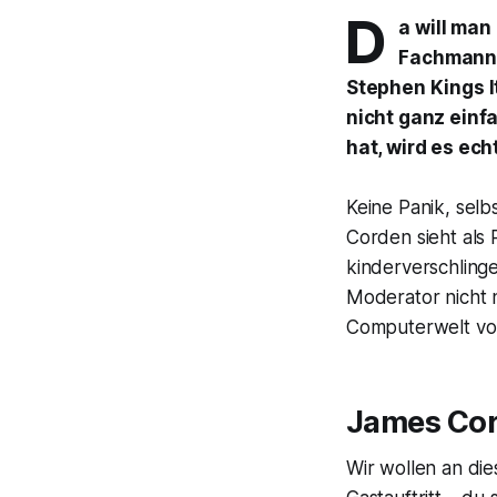
D
a will man
Fachmann 
Stephen Kings It
nicht ganz einf
hat, wird es echt
Keine Panik, selb
Corden sieht als
kinderverschling
Moderator nicht 
Computerwelt von
James Cord
Wir wollen an die