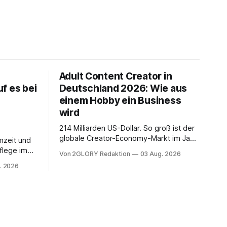
Adult Content Creator in
f es bei
Deutschland 2026: Wie aus
einem Hobby ein Business
wird
214 Milliarden US-Dollar. So groß ist der
globale Creator-Economy-Markt im Jahr
mzeit und
2026, und er wächst jährlich um mehr als
flege im
Von 2GLORY Redaktion
03 Aug. 2026
22 Prozent. Was lange als
. Abends
. 2026
Nischenphänomen galt, ist längst ein
s eine
ernstzunehmender Wirtschaftszweig.
r ist
Weltweit sind über 200 Millionen
agiert die
Menschen als Creator aktiv, allein in
Deutschland geht der Markt in
üsse: Sie
 zu