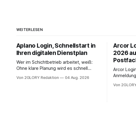
WEITERLESEN
Aplano Login, Schnellstart in
Arcor Lo
Ihren digitalen Dienstplan
2026 au
Postfac
Wer im Schichtbetrieb arbeitet, weiß:
Ohne klare Planung wird es schnell
Arcor Login 
chaotisch. Der Aplano Login ist Ihr
Anmeldung 
Von 2GLORY Redaktion
04 Aug. 2026
zentraler Zugangspunkt, um dienstpläne,
erfolgt üb
Von 2GLORY
zeiterfassung, abwesenheiten und die
noch eine 
gesamte kommunikation rund um Ihr
@arcor.de 
personal digital zu organisieren. In
loggt sich
diesem Leitfaden erfahren Sie alles, was
Mail & Clou
Sie für einen reibungslosen Einstieg
Arcor Login
brauchen, von der Registrierung