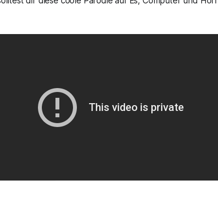
solltest dir diese coole Parodie auf
Es
, Computer und Horro