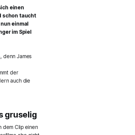
sich einen
d schon taucht
t nun einmal
ger im Spiel
, denn James
mmt der
ern auch die
s gruselig
in dem Clip einen