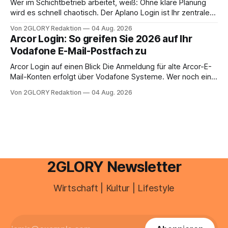
Wer im Schichtbetrieb arbeitet, weiß: Ohne klare Planung
anstehen, zahlt sich professionelle Unterstützung meist
wird es schnell chaotisch. Der Aplano Login ist Ihr zentraler
aus.
Zugangspunkt, um dienstpläne, zeiterfassung,
Von 2GLORY Redaktion
04 Aug. 2026
abwesenheiten und die gesamte kommunikation rund um
Arcor Login: So greifen Sie 2026 auf Ihr
Ihr personal digital zu organisieren. In diesem Leitfaden
Vodafone E-Mail-Postfach zu
erfahren Sie alles, was Sie für einen reibungslosen Einstieg
brauchen, von der Registrierung
Arcor Login auf einen Blick Die Anmeldung für alte Arcor-E-
Mail-Konten erfolgt über Vodafone Systeme. Wer noch eine
e mail adresse mit der Endung @arcor.de oder @arcor.net
Von 2GLORY Redaktion
04 Aug. 2026
besitzt, loggt sich heute über das Vodafone E-Mail & Cloud
Portal ein. Der klassische Arcor Login über mail.
2GLORY Newsletter
Wirtschaft | Kultur | Lifestyle