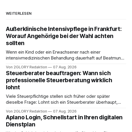
WEITERLESEN
Außerklinische Intensivpflege in Frankfurt:
Worauf Angehörige bei der Wahl achten
sollten
Wenn ein Kind oder ein Erwachsener nach einer
intensivmedizinischen Behandlung dauerhaft auf Beatmung
oder eine engmaschige pflegerische Versorgung
Von 2GLORY Redaktion
07 Aug. 2026
angewiesen ist, stellt sich für Familien eine schwierige
Steuerberater beauftragen: Wann sich
Frage: Muss die Versorgung dauerhaft in der Klinik bleiben –
professionelle Steuerberatung wirklich
oder ist ein Leben zu Hause möglich? Die außerklinische
lohnt
Intensivpflege bietet genau diese Alternative: Sie
Viele Steuerpflichtige stellen sich früher oder später
dieselbe Frage: Lohnt sich ein Steuerberater überhaupt,
oder lässt sich die Steuererklärung auch in Eigenregie
Von 2GLORY Redaktion
07 Aug. 2026
erledigen? Die kurze Antwort: Bei einfachen
Aplano Login, Schnellstart in Ihren digitalen
Einkommensverhältnissen reicht häufig eine Steuersoftware
Dienstplan
aus – sobald jedoch mehrere Einkunftsarten
zusammentreffen oder größere finanzielle Veränderungen