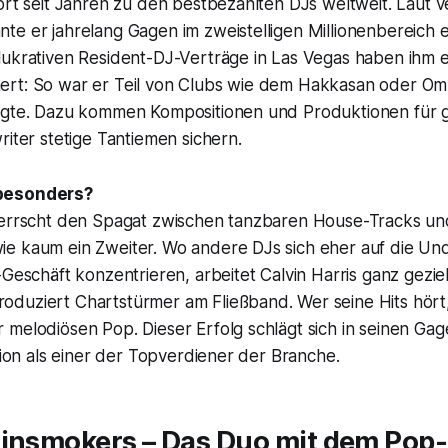
ört seit Jahren zu den bestbezahlten DJs weltweit. Laut 
e er jahrelang Gagen im zweistelligen Millionenbereich e
lukrativen Resident-DJ-Verträge in Las Vegas haben ihm
rt: So war er Teil von Clubs wie dem Hakkasan oder Omni
egte. Dazu kommen Kompositionen und Produktionen für g
riter stetige Tantiemen sichern.
besonders?
herrscht den Spagat zwischen tanzbaren House-Tracks un
e kaum ein Zweiter. Wo andere DJs sich eher auf die U
-Geschäft konzentrieren, arbeitet Calvin Harris ganz gezie
duziert Chartstürmer am Fließband. Wer seine Hits hört,
 melodiösen Pop. Dieser Erfolg schlägt sich in seinen Ga
ition als einer der Topverdiener der Branche.
ainsmokers – Das Duo mit dem Pop