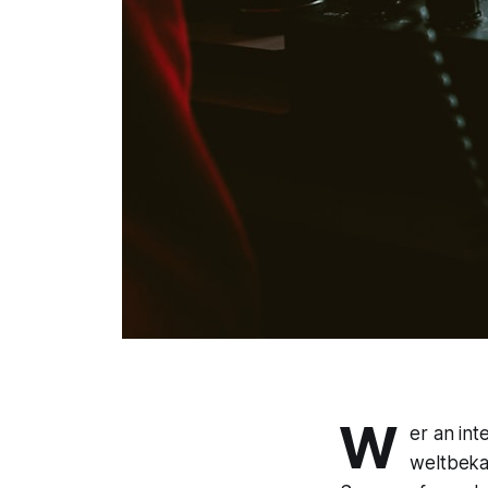
W
er an in
weltbeka