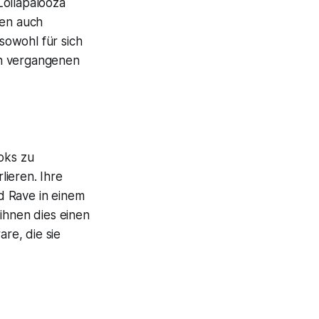
Lollapalooza
den auch
sowohl für sich
en vergangenen
oks zu
ieren. Ihre
d Rave in einem
ihnen dies einen
re, die sie