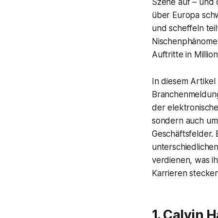
Szene auf – und d
über Europa schw
und scheffeln tei
Nischenphänomen w
Auftritte in Mill
In diesem Artikel
Branchenmeldunge
der elektronische
sondern auch um
Geschäftsfelder. 
unterschiedlichen
verdienen, was i
Karrieren stecken
1. Calvin 