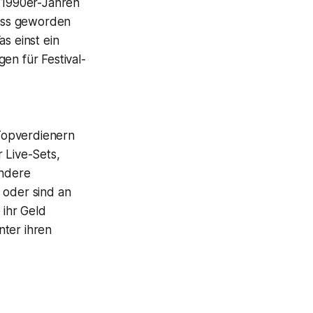
n 1990er-Jahren
ess geworden
s einst ein
en für Festival-
Topverdienern
 Live-Sets,
andere
 oder sind an
 ihr Geld
nter ihren