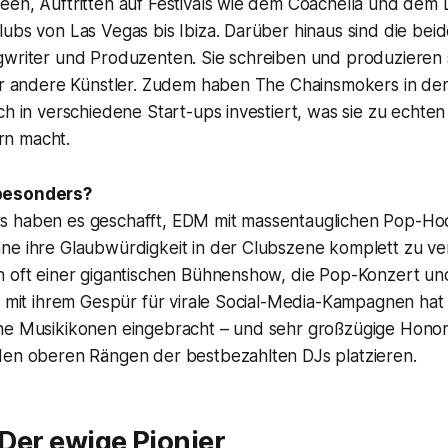
een, Auftritten auf Festivals wie dem Coachella und dem 
ubs von Las Vegas bis Ibiza. Darüber hinaus sind die bei
gwriter und Produzenten. Sie schreiben und produzieren 
für andere Künstler. Zudem haben The Chainsmokers in d
ch in verschiedene Start-ups investiert, was sie zu echten
n macht.
besonders?
s haben es geschafft, EDM mit massentauglichen Pop-Ho
e ihre Glaubwürdigkeit in der Clubszene komplett zu verl
n oft einer gigantischen Bühnenshow, die Pop-Konzert un
g mit ihrem Gespür für virale Social-Media-Kampagnen hat 
ne Musikikonen eingebracht – und sehr großzügige Honora
den oberen Rängen der bestbezahlten DJs platzieren.
– Der ewige Pionier