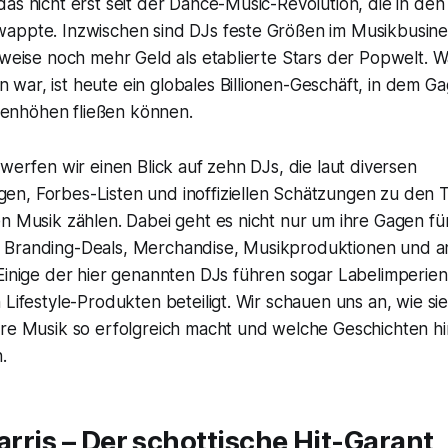
as nicht erst seit der Dance-Music-Revolution, die in de
appte. Inzwischen sind DJs feste Größen im Musikbusin
lweise noch mehr Geld als etablierte Stars der Popwelt. Wa
ar, ist heute ein globales Billionen-Geschäft, in dem Gag
ionenhöhen fließen können.
 werfen wir einen Blick auf zehn DJs, die laut diversen
n, Forbes-Listen und inoffiziellen Schätzungen zu den 
n Musik zählen. Dabei geht es nicht nur um ihre Gagen für
 Branding-Deals, Merchandise, Musikproduktionen und 
Einige der hier genannten DJs führen sogar Labelimperien
 Lifestyle-Produkten beteiligt. Wir schauen uns an, wie sie
hre Musik so erfolgreich macht und welche Geschichten hi
.
Harris – Der schottische Hit-Garant