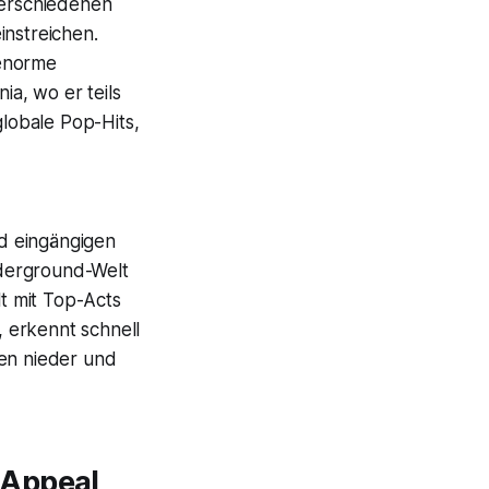
verschiedenen
instreichen.
 enorme
a, wo er teils
lobale Pop-Hits,
d eingängigen
nderground-Welt
lt mit Top-Acts
 erkennt schnell
gen nieder und
-Appeal