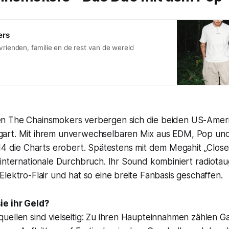
ers
vrienden, familie en de rest van de wereld
 The Chainsmokers verbergen sich die beiden US-Amerik
art. Mit ihrem unverwechselbaren Mix aus EDM, Pop und
14 die Charts erobert. Spätestens mit dem Megahit „Closer
 internationale Durchbruch. Ihr Sound kombiniert radiota
lektro-Flair und hat so eine breite Fanbasis geschaffen.
ie ihr Geld?
uellen sind vielseitig: Zu ihren Haupteinnahmen zählen G