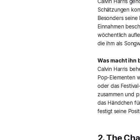
Calvin Harris geh
Schätzungen konnt
Besonders seine 
Einnahmen besche
wöchentlich aufl
die ihm als Songw
Was macht ihn 
Calvin Harris be
Pop-Elementen wi
oder das Festival
zusammen und pro
das Händchen für
festigt seine Pos
2. The Ch