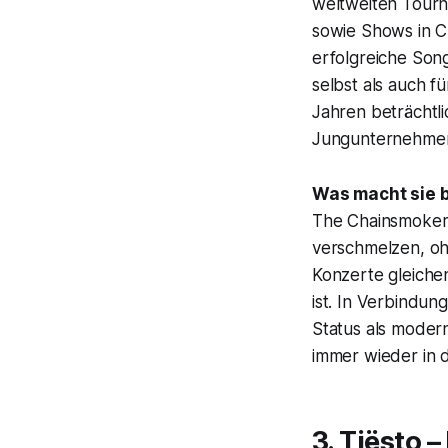
weltweiten Tourn
sowie Shows in Cl
erfolgreiche Son
selbst als auch 
Jahren beträchtli
Jungunternehmer
Was macht sie 
The Chainsmoker
verschmelzen, ohn
Konzerte gleiche
ist. In Verbindun
Status als moder
immer wieder in 
3. Tiësto 