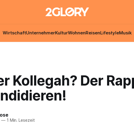
Wirtschaft
Unternehmer
Kultur
Wohnen
Reisen
Lifestyle
Musik
er Kollegah? Der Rap
andidieren!
Rose
7
—
1 Min. Lesezeit