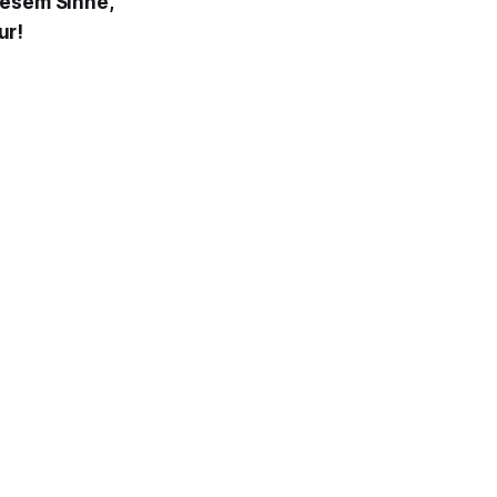
iesem Sinne,
ur!