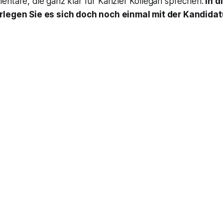
entare, die ganz klar für Kanzler Kollegah sprechen.
In d
rlegen Sie es sich doch noch einmal mit der Kandidat