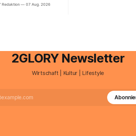
zentraler Zugangspunkt, um d
berater überhaupt, oder lässt
 Redaktion
07 Aug. 2026
zeiterfassung, abwesenheiten
euererklärung auch in
gesamte kommunikation rund 
 erledigen? Die kurze Antwort:
personal digital zu organisiere
hen Einkommensverhältnissen
diesem Leitfaden erfahren Sie
fig eine Steuersoftware aus –
Sie für einen reibungslosen Ei
och mehrere Einkunftsarten
brauchen, von der Registrieru
reffen oder größere
e Veränderungen anstehen,
professionelle Unterstützung
2GLORY Newsletter
Wirtschaft | Kultur | Lifestyle
Abonnie