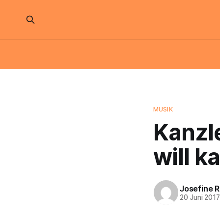
MUSIK
Kanzl
will k
Josefine 
20 Juni 201