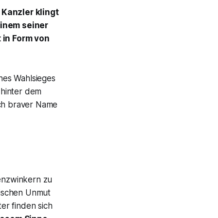
 Kanzler klingt
einem seiner
 in Form von
ines Wahlsieges
 hinter dem
ich braver Name
enzwinkern zu
itischen Unmut
er finden sich