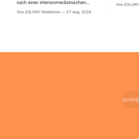
ein Steuer
nach einer intensivmedizinischen
Von 2GLORY
sich die St
Behandlung dauerhaft auf Beatmung
Von 2GLORY Redaktion
07 Aug. 2026
Eigenregie
oder eine engmaschige pflegerische
Bei einfac
Versorgung angewiesen ist, stellt sich
reicht häu
für Familien eine schwierige Frage: Muss
sobald jed
die Versorgung dauerhaft in der Klinik
zusamment
bleiben – oder ist ein Leben zu Hause
finanziell
möglich? Die außerklinische
zahlt sich 
Intensivpflege bietet genau diese
meist aus.
Alternative: Sie