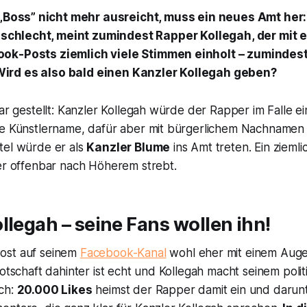
„Boss” nicht mehr ausreicht, muss ein neues Amt her:
 schlecht, meint zumindest Rapper Kollegah, der mit 
ok-Posts ziemlich viele Stimmen einholt – zumindest
rd es also bald einen Kanzler Kollegah geben?
lar gestellt: Kanzler Kollegah würde der Rapper im Falle e
ne Künstlername, dafür aber mit bürgerlichem Nachnamen
tel würde er als
Kanzler Blume
ins Amt treten. Ein zieml
der offenbar nach Höherem strebt.
llegah – seine Fans wollen ihn!
ost auf seinem
Facebook-Kanal
wohl eher mit einem Aug
Botschaft dahinter ist echt und Kollegah macht seinem pol
ch:
20.000 Likes
heimst der Rapper damit ein und darunt