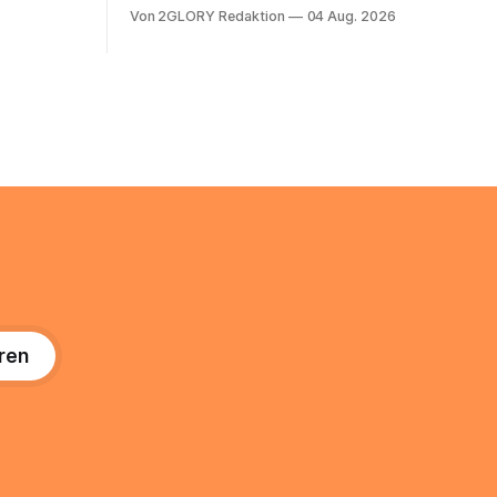
ienstpläne,
erfolgt über Vodafone Systeme. Wer
Von 2GLORY Redaktion
04 Aug. 2026
 und die
noch eine e mail adresse mit der Endung
um Ihr
@arcor.de oder @arcor.net besitzt,
n. In
loggt sich heute über das Vodafone E-
 alles, was
Mail & Cloud Portal ein. Der klassische
nstieg
Arcor Login über mail.
ng
ren