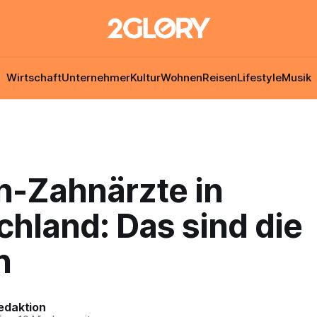
Wirtschaft
Unternehmer
Kultur
Wohnen
Reisen
Lifestyle
Musik
n-Zahnärzte in
hland: Das sind die
n
edaktion