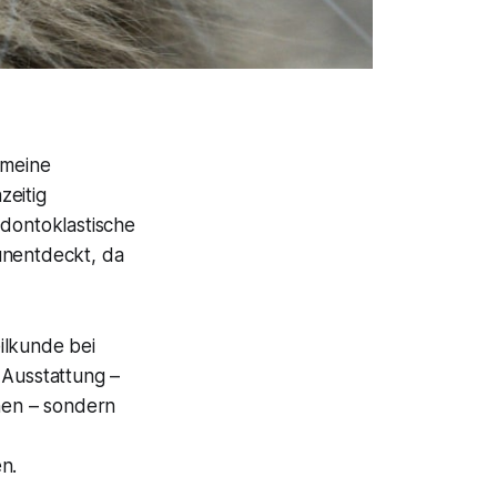
emeine
zeitig
Odontoklastische
unentdeckt, da
eilkunde bei
 Ausstattung –
onen – sondern
n.