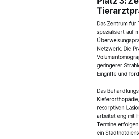
Platz 3: Z
Tierarztpr
Das Zentrum für T
spezialisiert au
Überweisungspraxi
Netzwerk. Die Pra
Volumentomograph
geringerer Strah
Eingriffe und förd
Das Behandlungss
Kieferorthopädie
resorptiven Läsi
arbeitet eng mit
Termine erfolgen 
ein Stadtnotdiens