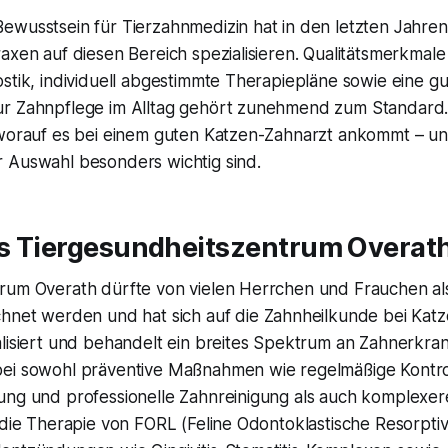
ewusstsein für Tierzahnmedizin hat in den letzten Jahren
axen auf diesen Bereich spezialisieren. Qualitätsmerkmale
stik, individuell abgestimmte Therapiepläne sowie eine g
r Zahnpflege im Alltag gehört zunehmend zum Standard.
 worauf es bei einem guten Katzen-Zahnarzt ankommt – u
 Auswahl besonders wichtig sind.
Das Tiergesundheitszentrum Overat
rum Overath dürfte von vielen Herrchen und Frauchen al
hnet werden und hat sich auf die Zahnheilkunde bei Kat
alisiert und behandelt ein breites Spektrum an Zahnerkra
ei sowohl präventive Maßnahmen wie regelmäßige Kontro
ung und professionelle Zahnreinigung als auch komplexe
 die Therapie von FORL (Feline Odontoklastische Resorptiv