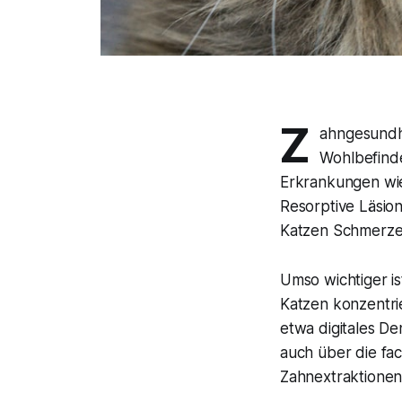
Z
ahngesundhe
Wohlbefinde
Erkrankungen wie 
Resorptive Läsio
Katzen Schmerzen 
Umso wichtiger ist
Katzen konzentrie
etwa digitales De
auch über die fa
Zahnextraktione