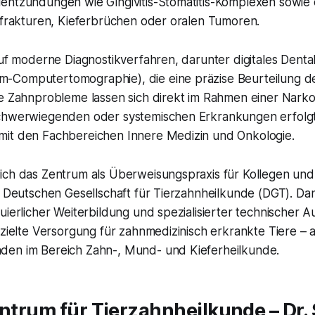
entzündungen wie Gingivitis-Stomatitis-Komplexen sowie 
hnfrakturen, Kieferbrüchen oder oralen Tumoren.
auf moderne Diagnostikverfahren, darunter digitales Dent
Computertomographie), die eine präzise Beurteilung de
le Zahnprobleme lassen sich direkt im Rahmen einer Nark
chwerwiegenden oder systemischen Erkrankungen erfolgt
it den Fachbereichen Innere Medizin und Onkologie.
ich das Zentrum als Überweisungspraxis für Kollegen und
r Deutschen Gesellschaft für Tierzahnheilkunde (DGT). Dan
uierlicher Weiterbildung und spezialisierter technischer A
ezielte Versorgung für zahnmedizinisch erkrankte Tiere – 
en im Bereich Zahn-, Mund- und Kieferheilkunde.
entrum für Tierzahnheilkunde – Dr.