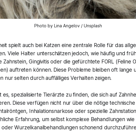
Photo by Lina Angelov / Unsplash
it spielt auch bei Katzen eine zentrale Rolle für das allg
n. Viele Halter unterschätzen jedoch, wie häufig und früh
Zahnstein, Gingivitis oder die gefürchtete FORL (Feline 
nen) auftreten können. Diese Probleme bleiben oft lange 
nur selten durch auffälliges Verhalten zeigen.
 es, spezialisierte Tierärzte zu finden, die sich auf Zahnh
ren. Diese verfügen nicht nur über die nötige technische
ntalröntgen, Inhalationsnarkose oder spezielle Zahnstati
chliche Erfahrung, um selbst komplexe Behandlungen wie
n oder Wurzelkanalbehandlungen schonend durchzuführe