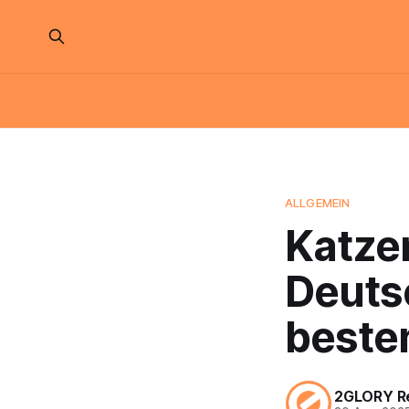
ALLGEMEIN
Katze
Deutsc
beste
2GLORY R