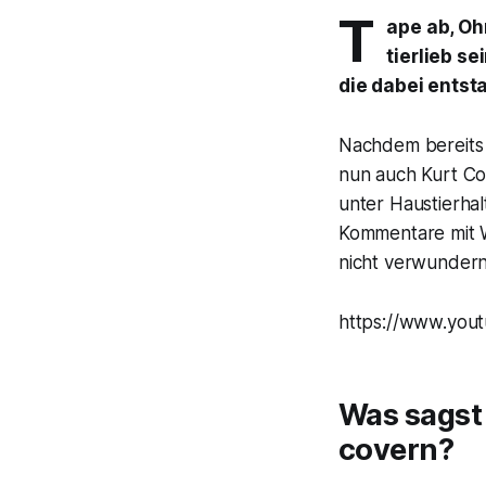
T
ape ab, Oh
tierlieb se
die dabei entst
Nachdem bereit
nun auch Kurt Co
unter Haustierha
Kommentare mit W
nicht verwundern
https://www.yo
Was sagst 
covern?