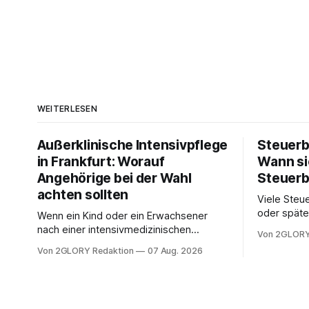
WEITERLESEN
Außerklinische Intensivpflege
Steuerb
in Frankfurt: Worauf
Wann si
Angehörige bei der Wahl
Steuerb
achten sollten
Viele Steue
oder späte
Wenn ein Kind oder ein Erwachsener
ein Steuer
nach einer intensivmedizinischen
Von 2GLORY
sich die St
Behandlung dauerhaft auf Beatmung
Von 2GLORY Redaktion
07 Aug. 2026
Eigenregie
oder eine engmaschige pflegerische
Bei einfac
Versorgung angewiesen ist, stellt sich
reicht häu
für Familien eine schwierige Frage: Muss
sobald jed
die Versorgung dauerhaft in der Klinik