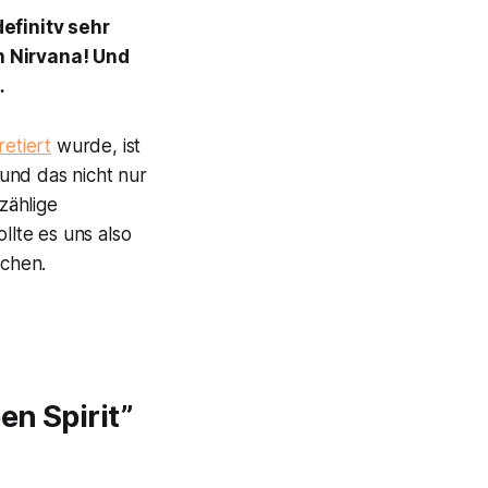
efinitv sehr
on Nirvana! Und
…
etiert
wurde, ist
und das nicht nur
zählige
lte es uns also
uchen.
en Spirit”