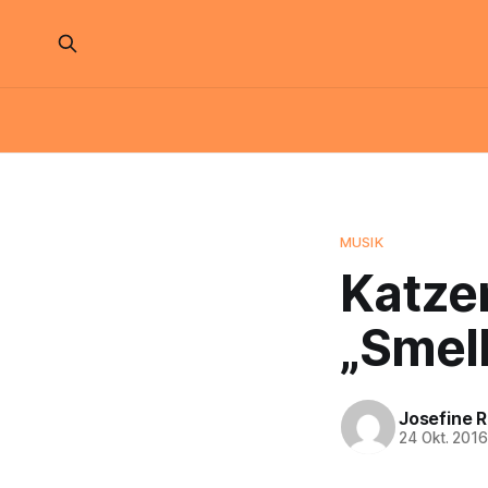
MUSIK
Katze
„Smell
Josefine 
24 Okt. 201