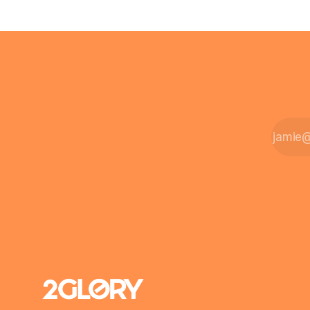
zusamment
bleiben – oder ist ein Leben zu Hause
finanziell
möglich? Die außerklinische
zahlt sich 
Intensivpflege bietet genau diese
meist aus.
Alternative: Sie