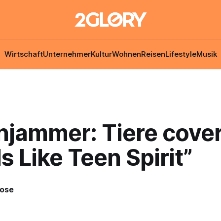
Wirtschaft
Unternehmer
Kultur
Wohnen
Reisen
Lifestyle
Musik
njammer: Tiere cove
s Like Teen Spirit”
Rose
6