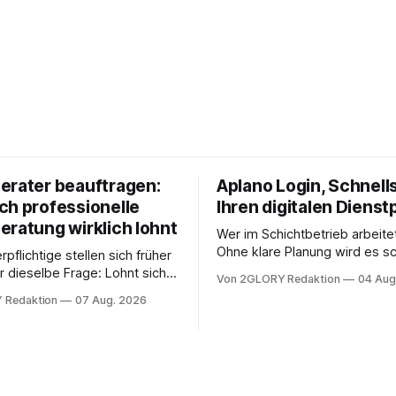
erater beauftragen:
Aplano Login, Schnells
ch professionelle
Ihren digitalen Dienst
eratung wirklich lohnt
Wer im Schichtbetrieb arbeite
Ohne klare Planung wird es sc
rpflichtige stellen sich früher
chaotisch. Der Aplano Login ist
r dieselbe Frage: Lohnt sich
Von 2GLORY Redaktion
04 Aug
zentraler Zugangspunkt, um d
berater überhaupt, oder lässt
 Redaktion
07 Aug. 2026
zeiterfassung, abwesenheiten
euererklärung auch in
gesamte kommunikation rund 
 erledigen? Die kurze Antwort:
personal digital zu organisiere
hen Einkommensverhältnissen
diesem Leitfaden erfahren Sie
fig eine Steuersoftware aus –
Sie für einen reibungslosen Ei
och mehrere Einkunftsarten
brauchen, von der Registrieru