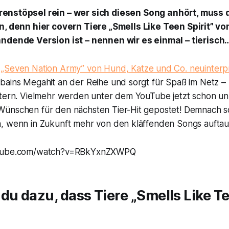
renstöpsel rein – wer sich diesen Song anhört, muss d
in, denn hier covern Tiere „Smells Like Teen Spirit” v
andende Version ist – nennen wir es einmal – tierisch
s
„Seven Nation Army” von Hund, Katze und Co. neuinterpr
bains Megahit an der Reihe und sorgt für Spaß im Netz – 
ltern. Vielmehr werden unter dem YouTube jetzt schon un
ünschen für den nächsten Tier-Hit gepostet! Demnach sol
, wenn in Zukunft mehr von den kläffenden Songs aufta
utube.com/watch?v=RBkYxnZXWPQ
du dazu, dass Tiere „Smells Like Te