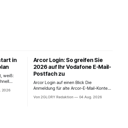
tart in
Arcor Login: So greifen Sie
plan
2026 auf Ihr Vodafone E-Mail-
Postfach zu
t, weiß:
hnell
Arcor Login auf einen Blick Die
 Ihr
Anmeldung für alte Arcor-E-Mail-Konten
. 2026
ienstpläne,
erfolgt über Vodafone Systeme. Wer
Von 2GLORY Redaktion
04 Aug. 2026
 und die
noch eine e mail adresse mit der Endung
um Ihr
@arcor.de oder @arcor.net besitzt,
n. In
loggt sich heute über das Vodafone E-
 alles, was
Mail & Cloud Portal ein. Der klassische
nstieg
Arcor Login über mail.
ng