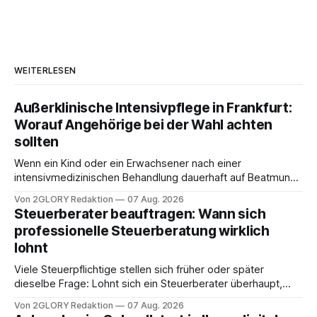
WEITERLESEN
Außerklinische Intensivpflege in Frankfurt:
Worauf Angehörige bei der Wahl achten
sollten
Wenn ein Kind oder ein Erwachsener nach einer
intensivmedizinischen Behandlung dauerhaft auf Beatmung
oder eine engmaschige pflegerische Versorgung
Von 2GLORY Redaktion
07 Aug. 2026
angewiesen ist, stellt sich für Familien eine schwierige
Steuerberater beauftragen: Wann sich
Frage: Muss die Versorgung dauerhaft in der Klinik bleiben –
professionelle Steuerberatung wirklich
oder ist ein Leben zu Hause möglich? Die außerklinische
lohnt
Intensivpflege bietet genau diese Alternative: Sie
Viele Steuerpflichtige stellen sich früher oder später
dieselbe Frage: Lohnt sich ein Steuerberater überhaupt,
oder lässt sich die Steuererklärung auch in Eigenregie
Von 2GLORY Redaktion
07 Aug. 2026
erledigen? Die kurze Antwort: Bei einfachen