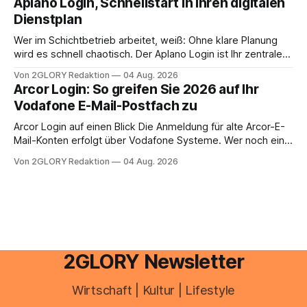
Aplano Login, Schnellstart in Ihren digitalen
Einkommensverhältnissen reicht häufig eine Steuersoftware
Dienstplan
aus – sobald jedoch mehrere Einkunftsarten
zusammentreffen oder größere finanzielle Veränderungen
Wer im Schichtbetrieb arbeitet, weiß: Ohne klare Planung
anstehen, zahlt sich professionelle Unterstützung meist
wird es schnell chaotisch. Der Aplano Login ist Ihr zentraler
aus.
Zugangspunkt, um dienstpläne, zeiterfassung,
Von 2GLORY Redaktion
04 Aug. 2026
abwesenheiten und die gesamte kommunikation rund um
Arcor Login: So greifen Sie 2026 auf Ihr
Ihr personal digital zu organisieren. In diesem Leitfaden
Vodafone E-Mail-Postfach zu
erfahren Sie alles, was Sie für einen reibungslosen Einstieg
brauchen, von der Registrierung
Arcor Login auf einen Blick Die Anmeldung für alte Arcor-E-
Mail-Konten erfolgt über Vodafone Systeme. Wer noch eine
e mail adresse mit der Endung @arcor.de oder @arcor.net
Von 2GLORY Redaktion
04 Aug. 2026
besitzt, loggt sich heute über das Vodafone E-Mail & Cloud
Portal ein. Der klassische Arcor Login über mail.
2GLORY Newsletter
Wirtschaft | Kultur | Lifestyle