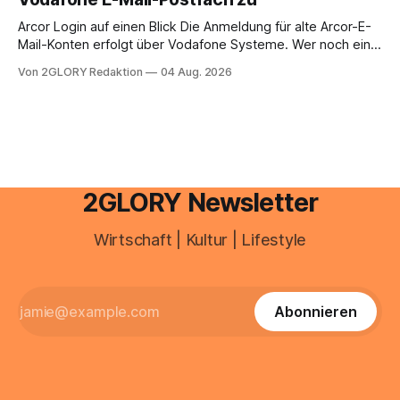
erfahren Sie alles, was Sie für einen reibungslosen Einstieg
brauchen, von der Registrierung
Arcor Login auf einen Blick Die Anmeldung für alte Arcor-E-
Mail-Konten erfolgt über Vodafone Systeme. Wer noch eine
e mail adresse mit der Endung @arcor.de oder @arcor.net
Von 2GLORY Redaktion
04 Aug. 2026
besitzt, loggt sich heute über das Vodafone E-Mail & Cloud
Portal ein. Der klassische Arcor Login über mail.
2GLORY Newsletter
Wirtschaft | Kultur | Lifestyle
Abonnieren