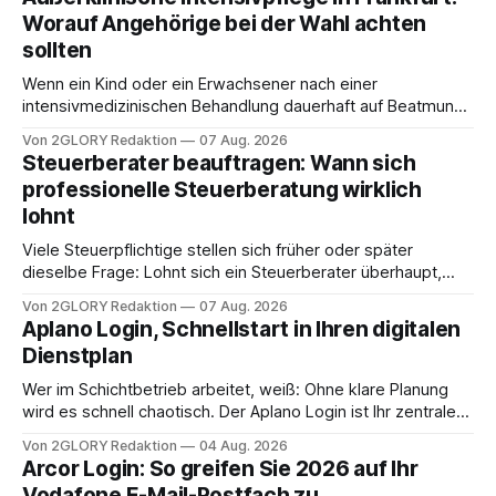
Worauf Angehörige bei der Wahl achten
sollten
Wenn ein Kind oder ein Erwachsener nach einer
intensivmedizinischen Behandlung dauerhaft auf Beatmung
oder eine engmaschige pflegerische Versorgung
Von 2GLORY Redaktion
07 Aug. 2026
angewiesen ist, stellt sich für Familien eine schwierige
Steuerberater beauftragen: Wann sich
Frage: Muss die Versorgung dauerhaft in der Klinik bleiben –
professionelle Steuerberatung wirklich
oder ist ein Leben zu Hause möglich? Die außerklinische
lohnt
Intensivpflege bietet genau diese Alternative: Sie
Viele Steuerpflichtige stellen sich früher oder später
dieselbe Frage: Lohnt sich ein Steuerberater überhaupt,
oder lässt sich die Steuererklärung auch in Eigenregie
Von 2GLORY Redaktion
07 Aug. 2026
erledigen? Die kurze Antwort: Bei einfachen
Aplano Login, Schnellstart in Ihren digitalen
Einkommensverhältnissen reicht häufig eine Steuersoftware
Dienstplan
aus – sobald jedoch mehrere Einkunftsarten
zusammentreffen oder größere finanzielle Veränderungen
Wer im Schichtbetrieb arbeitet, weiß: Ohne klare Planung
anstehen, zahlt sich professionelle Unterstützung meist
wird es schnell chaotisch. Der Aplano Login ist Ihr zentraler
aus.
Zugangspunkt, um dienstpläne, zeiterfassung,
Von 2GLORY Redaktion
04 Aug. 2026
abwesenheiten und die gesamte kommunikation rund um
Arcor Login: So greifen Sie 2026 auf Ihr
Ihr personal digital zu organisieren. In diesem Leitfaden
Vodafone E-Mail-Postfach zu