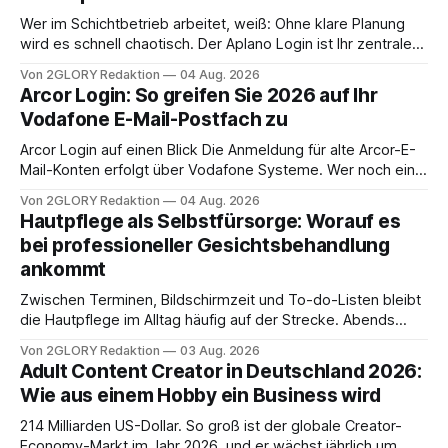
Wer im Schichtbetrieb arbeitet, weiß: Ohne klare Planung
wird es schnell chaotisch. Der Aplano Login ist Ihr zentraler
Zugangspunkt, um dienstpläne, zeiterfassung,
Von 2GLORY Redaktion
04 Aug. 2026
abwesenheiten und die gesamte kommunikation rund um
Arcor Login: So greifen Sie 2026 auf Ihr
Ihr personal digital zu organisieren. In diesem Leitfaden
Vodafone E-Mail-Postfach zu
erfahren Sie alles, was Sie für einen reibungslosen Einstieg
brauchen, von der Registrierung
Arcor Login auf einen Blick Die Anmeldung für alte Arcor-E-
Mail-Konten erfolgt über Vodafone Systeme. Wer noch eine
e mail adresse mit der Endung @arcor.de oder @arcor.net
Von 2GLORY Redaktion
04 Aug. 2026
besitzt, loggt sich heute über das Vodafone E-Mail & Cloud
Hautpflege als Selbstfürsorge: Worauf es
Portal ein. Der klassische Arcor Login über mail.
bei professioneller Gesichtsbehandlung
ankommt
Zwischen Terminen, Bildschirmzeit und To-do-Listen bleibt
die Hautpflege im Alltag häufig auf der Strecke. Abends
schnell abschminken, morgens eine Creme aus der
Von 2GLORY Redaktion
03 Aug. 2026
Drogerie – mehr ist zeitlich oft nicht drin. Dabei reagiert die
Adult Content Creator in Deutschland 2026:
Haut empfindlich auf Stress, Schlafmangel und
Wie aus einem Hobby ein Business wird
Umwelteinflüsse: Sie wirkt müde, spannt oder neigt zu
Unreinheiten. Professionelle
214 Milliarden US-Dollar. So groß ist der globale Creator-
Economy-Markt im Jahr 2026, und er wächst jährlich um