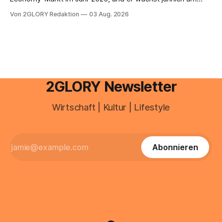
mehr als 22 Prozent. Was lange als Nischenphänomen galt,
Von 2GLORY Redaktion
03 Aug. 2026
ist längst ein ernstzunehmender Wirtschaftszweig. Weltweit
sind über 200 Millionen Menschen als Creator aktiv, allein in
Deutschland geht der Markt in
2GLORY Newsletter
Wirtschaft | Kultur | Lifestyle
Abonnieren