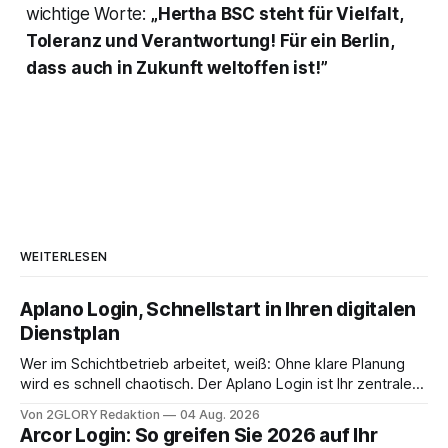
wichtige Worte:
„Hertha BSC steht für Vielfalt,
Toleranz und Verantwortung! Für ein Berlin,
dass auch in Zukunft weltoffen ist!”
WEITERLESEN
Aplano Login, Schnellstart in Ihren digitalen
Dienstplan
Wer im Schichtbetrieb arbeitet, weiß: Ohne klare Planung
wird es schnell chaotisch. Der Aplano Login ist Ihr zentraler
Zugangspunkt, um dienstpläne, zeiterfassung,
Von 2GLORY Redaktion
04 Aug. 2026
abwesenheiten und die gesamte kommunikation rund um
Arcor Login: So greifen Sie 2026 auf Ihr
Ihr personal digital zu organisieren. In diesem Leitfaden