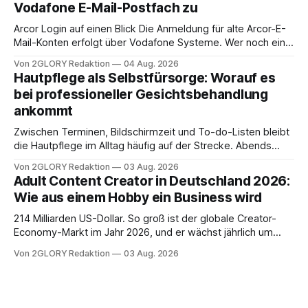
Vodafone E-Mail-Postfach zu
erfahren Sie alles, was Sie für einen reibungslosen Einstieg
brauchen, von der Registrierung
Arcor Login auf einen Blick Die Anmeldung für alte Arcor-E-
Mail-Konten erfolgt über Vodafone Systeme. Wer noch eine
e mail adresse mit der Endung @arcor.de oder @arcor.net
Von 2GLORY Redaktion
04 Aug. 2026
besitzt, loggt sich heute über das Vodafone E-Mail & Cloud
Hautpflege als Selbstfürsorge: Worauf es
Portal ein. Der klassische Arcor Login über mail.
bei professioneller Gesichtsbehandlung
ankommt
Zwischen Terminen, Bildschirmzeit und To-do-Listen bleibt
die Hautpflege im Alltag häufig auf der Strecke. Abends
schnell abschminken, morgens eine Creme aus der
Von 2GLORY Redaktion
03 Aug. 2026
Drogerie – mehr ist zeitlich oft nicht drin. Dabei reagiert die
Adult Content Creator in Deutschland 2026:
Haut empfindlich auf Stress, Schlafmangel und
Wie aus einem Hobby ein Business wird
Umwelteinflüsse: Sie wirkt müde, spannt oder neigt zu
Unreinheiten. Professionelle
214 Milliarden US-Dollar. So groß ist der globale Creator-
Economy-Markt im Jahr 2026, und er wächst jährlich um
mehr als 22 Prozent. Was lange als Nischenphänomen galt,
Von 2GLORY Redaktion
03 Aug. 2026
ist längst ein ernstzunehmender Wirtschaftszweig. Weltweit
sind über 200 Millionen Menschen als Creator aktiv, allein in
Deutschland geht der Markt in