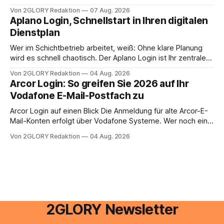
oder lässt sich die Steuererklärung auch in Eigenregie
Von 2GLORY Redaktion
07 Aug. 2026
erledigen? Die kurze Antwort: Bei einfachen
Aplano Login, Schnellstart in Ihren digitalen
Einkommensverhältnissen reicht häufig eine Steuersoftware
Dienstplan
aus – sobald jedoch mehrere Einkunftsarten
zusammentreffen oder größere finanzielle Veränderungen
Wer im Schichtbetrieb arbeitet, weiß: Ohne klare Planung
anstehen, zahlt sich professionelle Unterstützung meist
wird es schnell chaotisch. Der Aplano Login ist Ihr zentraler
aus.
Zugangspunkt, um dienstpläne, zeiterfassung,
Von 2GLORY Redaktion
04 Aug. 2026
abwesenheiten und die gesamte kommunikation rund um
Arcor Login: So greifen Sie 2026 auf Ihr
Ihr personal digital zu organisieren. In diesem Leitfaden
Vodafone E-Mail-Postfach zu
erfahren Sie alles, was Sie für einen reibungslosen Einstieg
brauchen, von der Registrierung
Arcor Login auf einen Blick Die Anmeldung für alte Arcor-E-
Mail-Konten erfolgt über Vodafone Systeme. Wer noch eine
e mail adresse mit der Endung @arcor.de oder @arcor.net
Von 2GLORY Redaktion
04 Aug. 2026
besitzt, loggt sich heute über das Vodafone E-Mail & Cloud
Portal ein. Der klassische Arcor Login über mail.
2GLORY Newsletter