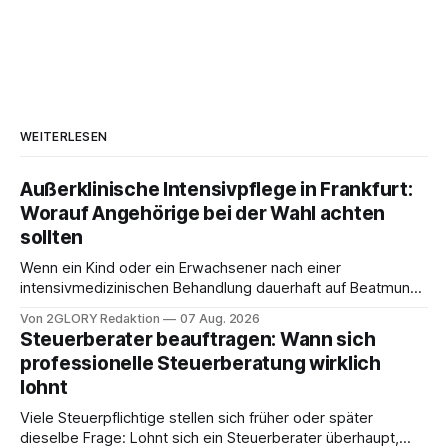
WEITERLESEN
Außerklinische Intensivpflege in Frankfurt:
Worauf Angehörige bei der Wahl achten
sollten
Wenn ein Kind oder ein Erwachsener nach einer
intensivmedizinischen Behandlung dauerhaft auf Beatmung
oder eine engmaschige pflegerische Versorgung
Von 2GLORY Redaktion
07 Aug. 2026
angewiesen ist, stellt sich für Familien eine schwierige
Steuerberater beauftragen: Wann sich
Frage: Muss die Versorgung dauerhaft in der Klinik bleiben –
professionelle Steuerberatung wirklich
oder ist ein Leben zu Hause möglich? Die außerklinische
lohnt
Intensivpflege bietet genau diese Alternative: Sie
Viele Steuerpflichtige stellen sich früher oder später
dieselbe Frage: Lohnt sich ein Steuerberater überhaupt,