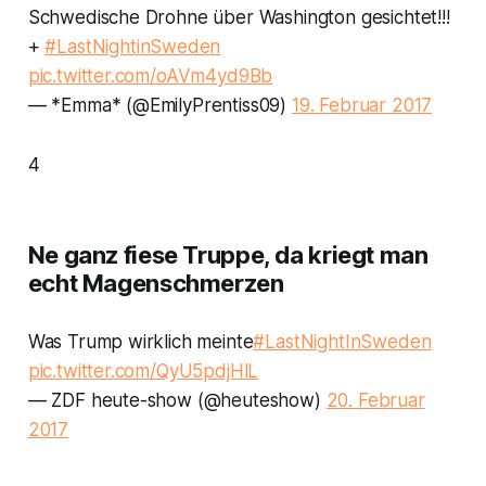
Schwedische Drohne über Washington gesichtet!!!
+
#LastNightinSweden
pic.twitter.com/oAVm4yd9Bb
— *Emma* (@EmilyPrentiss09)
19. Februar 2017
4
Ne ganz fiese Truppe, da kriegt man
echt Magenschmerzen
Was Trump wirklich meinte
#LastNightInSweden
pic.twitter.com/QyU5pdjHlL
— ZDF heute-show (@heuteshow)
20. Februar
2017