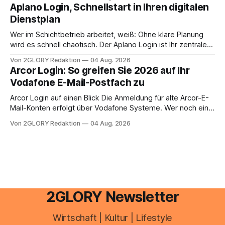
erledigen? Die kurze Antwort: Bei einfachen
Aplano Login, Schnellstart in Ihren digitalen
Einkommensverhältnissen reicht häufig eine Steuersoftware
Dienstplan
aus – sobald jedoch mehrere Einkunftsarten
zusammentreffen oder größere finanzielle Veränderungen
Wer im Schichtbetrieb arbeitet, weiß: Ohne klare Planung
anstehen, zahlt sich professionelle Unterstützung meist
wird es schnell chaotisch. Der Aplano Login ist Ihr zentraler
aus.
Zugangspunkt, um dienstpläne, zeiterfassung,
Von 2GLORY Redaktion
04 Aug. 2026
abwesenheiten und die gesamte kommunikation rund um
Arcor Login: So greifen Sie 2026 auf Ihr
Ihr personal digital zu organisieren. In diesem Leitfaden
Vodafone E-Mail-Postfach zu
erfahren Sie alles, was Sie für einen reibungslosen Einstieg
brauchen, von der Registrierung
Arcor Login auf einen Blick Die Anmeldung für alte Arcor-E-
Mail-Konten erfolgt über Vodafone Systeme. Wer noch eine
e mail adresse mit der Endung @arcor.de oder @arcor.net
Von 2GLORY Redaktion
04 Aug. 2026
besitzt, loggt sich heute über das Vodafone E-Mail & Cloud
Portal ein. Der klassische Arcor Login über mail.
2GLORY Newsletter
Wirtschaft | Kultur | Lifestyle