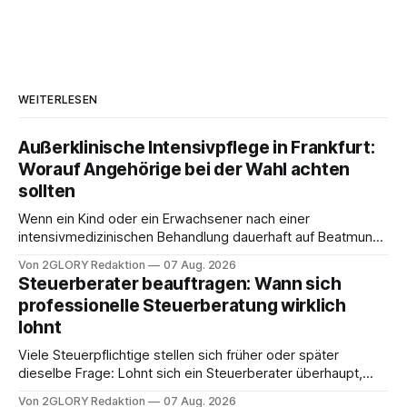
WEITERLESEN
Außerklinische Intensivpflege in Frankfurt:
Worauf Angehörige bei der Wahl achten
sollten
Wenn ein Kind oder ein Erwachsener nach einer
intensivmedizinischen Behandlung dauerhaft auf Beatmung
oder eine engmaschige pflegerische Versorgung
Von 2GLORY Redaktion
07 Aug. 2026
angewiesen ist, stellt sich für Familien eine schwierige
Steuerberater beauftragen: Wann sich
Frage: Muss die Versorgung dauerhaft in der Klinik bleiben –
professionelle Steuerberatung wirklich
oder ist ein Leben zu Hause möglich? Die außerklinische
lohnt
Intensivpflege bietet genau diese Alternative: Sie
Viele Steuerpflichtige stellen sich früher oder später
dieselbe Frage: Lohnt sich ein Steuerberater überhaupt,
oder lässt sich die Steuererklärung auch in Eigenregie
Von 2GLORY Redaktion
07 Aug. 2026