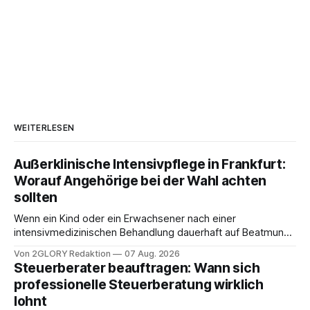
WEITERLESEN
Außerklinische Intensivpflege in Frankfurt:
Worauf Angehörige bei der Wahl achten
sollten
Wenn ein Kind oder ein Erwachsener nach einer
intensivmedizinischen Behandlung dauerhaft auf Beatmung
oder eine engmaschige pflegerische Versorgung
Von 2GLORY Redaktion
07 Aug. 2026
angewiesen ist, stellt sich für Familien eine schwierige
Steuerberater beauftragen: Wann sich
Frage: Muss die Versorgung dauerhaft in der Klinik bleiben –
professionelle Steuerberatung wirklich
oder ist ein Leben zu Hause möglich? Die außerklinische
lohnt
Intensivpflege bietet genau diese Alternative: Sie