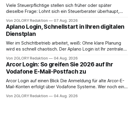
Viele Steuerpflichtige stellen sich früher oder später
dieselbe Frage: Lohnt sich ein Steuerberater überhaupt,
oder lässt sich die Steuererklärung auch in Eigenregie
Von 2GLORY Redaktion
07 Aug. 2026
erledigen? Die kurze Antwort: Bei einfachen
Aplano Login, Schnellstart in Ihren digitalen
Einkommensverhältnissen reicht häufig eine Steuersoftware
Dienstplan
aus – sobald jedoch mehrere Einkunftsarten
zusammentreffen oder größere finanzielle Veränderungen
Wer im Schichtbetrieb arbeitet, weiß: Ohne klare Planung
anstehen, zahlt sich professionelle Unterstützung meist
wird es schnell chaotisch. Der Aplano Login ist Ihr zentraler
aus.
Zugangspunkt, um dienstpläne, zeiterfassung,
Von 2GLORY Redaktion
04 Aug. 2026
abwesenheiten und die gesamte kommunikation rund um
Arcor Login: So greifen Sie 2026 auf Ihr
Ihr personal digital zu organisieren. In diesem Leitfaden
Vodafone E-Mail-Postfach zu
erfahren Sie alles, was Sie für einen reibungslosen Einstieg
brauchen, von der Registrierung
Arcor Login auf einen Blick Die Anmeldung für alte Arcor-E-
Mail-Konten erfolgt über Vodafone Systeme. Wer noch eine
e mail adresse mit der Endung @arcor.de oder @arcor.net
Von 2GLORY Redaktion
04 Aug. 2026
besitzt, loggt sich heute über das Vodafone E-Mail & Cloud
Portal ein. Der klassische Arcor Login über mail.