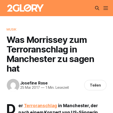
MUSIK
Was Morrissey zum
Terroranschlag in
Manchester zu sagen
hat
Josefine Rose
Teilen
25 Mai 2017
—
1 Min. Lesezeit
D
er
Terroranschlag
in Manchester, der
nach einem Konzert von US-Sängerin