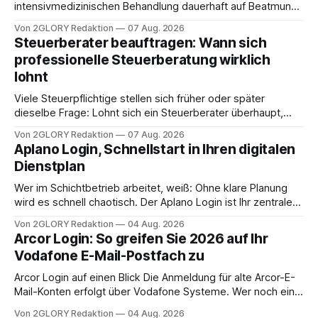
intensivmedizinischen Behandlung dauerhaft auf Beatmung
oder eine engmaschige pflegerische Versorgung
Von 2GLORY Redaktion
07 Aug. 2026
angewiesen ist, stellt sich für Familien eine schwierige
Steuerberater beauftragen: Wann sich
Frage: Muss die Versorgung dauerhaft in der Klinik bleiben –
professionelle Steuerberatung wirklich
oder ist ein Leben zu Hause möglich? Die außerklinische
lohnt
Intensivpflege bietet genau diese Alternative: Sie
Viele Steuerpflichtige stellen sich früher oder später
dieselbe Frage: Lohnt sich ein Steuerberater überhaupt,
oder lässt sich die Steuererklärung auch in Eigenregie
Von 2GLORY Redaktion
07 Aug. 2026
erledigen? Die kurze Antwort: Bei einfachen
Aplano Login, Schnellstart in Ihren digitalen
Einkommensverhältnissen reicht häufig eine Steuersoftware
Dienstplan
aus – sobald jedoch mehrere Einkunftsarten
zusammentreffen oder größere finanzielle Veränderungen
Wer im Schichtbetrieb arbeitet, weiß: Ohne klare Planung
anstehen, zahlt sich professionelle Unterstützung meist
wird es schnell chaotisch. Der Aplano Login ist Ihr zentraler
aus.
Zugangspunkt, um dienstpläne, zeiterfassung,
Von 2GLORY Redaktion
04 Aug. 2026
abwesenheiten und die gesamte kommunikation rund um
Arcor Login: So greifen Sie 2026 auf Ihr
Ihr personal digital zu organisieren. In diesem Leitfaden
Vodafone E-Mail-Postfach zu
erfahren Sie alles, was Sie für einen reibungslosen Einstieg
brauchen, von der Registrierung
Arcor Login auf einen Blick Die Anmeldung für alte Arcor-E-
Mail-Konten erfolgt über Vodafone Systeme. Wer noch eine
e mail adresse mit der Endung @arcor.de oder @arcor.net
Von 2GLORY Redaktion
04 Aug. 2026