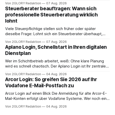
oder eine engmaschige pflegerische Versorgung
Von 2GLORY Redaktion
07 Aug. 2026
angewiesen ist, stellt sich für Familien eine schwierige
Steuerberater beauftragen: Wann sich
Frage: Muss die Versorgung dauerhaft in der Klinik bleiben –
professionelle Steuerberatung wirklich
oder ist ein Leben zu Hause möglich? Die außerklinische
lohnt
Intensivpflege bietet genau diese Alternative: Sie
Viele Steuerpflichtige stellen sich früher oder später
dieselbe Frage: Lohnt sich ein Steuerberater überhaupt,
oder lässt sich die Steuererklärung auch in Eigenregie
Von 2GLORY Redaktion
07 Aug. 2026
erledigen? Die kurze Antwort: Bei einfachen
Aplano Login, Schnellstart in Ihren digitalen
Einkommensverhältnissen reicht häufig eine Steuersoftware
Dienstplan
aus – sobald jedoch mehrere Einkunftsarten
zusammentreffen oder größere finanzielle Veränderungen
Wer im Schichtbetrieb arbeitet, weiß: Ohne klare Planung
anstehen, zahlt sich professionelle Unterstützung meist
wird es schnell chaotisch. Der Aplano Login ist Ihr zentraler
aus.
Zugangspunkt, um dienstpläne, zeiterfassung,
Von 2GLORY Redaktion
04 Aug. 2026
abwesenheiten und die gesamte kommunikation rund um
Arcor Login: So greifen Sie 2026 auf Ihr
Ihr personal digital zu organisieren. In diesem Leitfaden
Vodafone E-Mail-Postfach zu
erfahren Sie alles, was Sie für einen reibungslosen Einstieg
brauchen, von der Registrierung
Arcor Login auf einen Blick Die Anmeldung für alte Arcor-E-
Mail-Konten erfolgt über Vodafone Systeme. Wer noch eine
e mail adresse mit der Endung @arcor.de oder @arcor.net
Von 2GLORY Redaktion
04 Aug. 2026
besitzt, loggt sich heute über das Vodafone E-Mail & Cloud
Portal ein. Der klassische Arcor Login über mail.